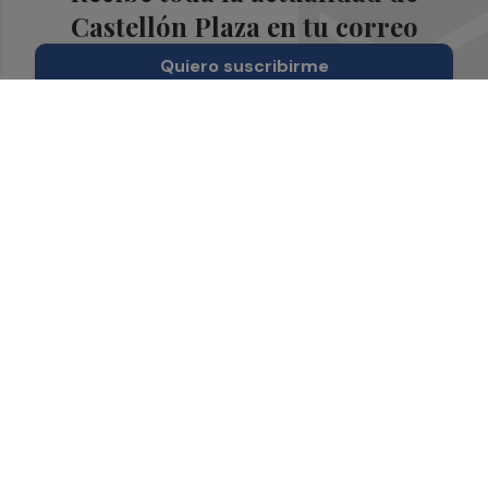
Castellón Plaza en tu correo
Quiero suscribirme
Suscríbete al Boletín
Todos los días a primera hora en tu email
¡Quiero suscribirme!
Síguenos en redes
Castellón Plaza, desde cualquier medio