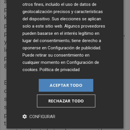
años que supera los 1.000 metros de
otros fines, incluido el uso de datos de
profundidad y ocupa una superficie de 60
geolocalización precisos y características
kilómetros cuadrados. Asimismo, este
del dispositivo. Sus elecciones se aplican
parque es una visita obligatoria para
solo a este sitio web. Algunos proveedores
paleontólogos y amantes de los dinosaurios,
pueden basarse en el interés legítimo en
lugar del consentimiento; tiene derecho a
ya que dentro de este espacio se han
oponerse en
Configuración de publicidad
.
localizado tres yacimientos de estos seres
Puede retirar su consentimiento en
prehistóricos con una edad aproximada de
cualquier momento en
Configuración de
80 millones de años.
cookies
.
Política de privacidad
En su parte monumental, destaca el Castillo
ACEPTAR TODO
de Chera, una construcción defensiva del
siglo XII levantada por los almorávides
RECHAZAR TODO
siguiendo el estilo hispanomusulmán. A
pesar de los daños sufridos a lo largo del
CONFIGURAR
tiempo, su estructura puede reconocerse