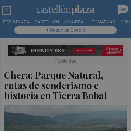
FORO PLAZA
CASTELLÓN
VILA-REAL
COMARCAS
COM
+ Seguir en Google
Chera: Parque Natural,
rutas de senderismo e
historia en Tierra Bobal