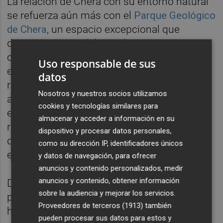
La relación de Chera con su entorno natural
se refuerza aún más con el
Parque Geológico
de Chera
, un espacio excepcional que
destaca por ser el único de estas
características en la Comunitat Valenciana y
Uso responsable de sus
el tercero a nivel nacional, además del más
datos
relevante por el número de piezas que
Nosotros y nuestros socios utilizamos
alberga. El parque cuenta con un museo en
cookies y tecnologías similares para
el que se exponen colecciones de fósiles,
almacenar y acceder a información en su
rocas y minerales, así como material gráfico
dispositivo y procesar datos personales,
que permite comprender las distintas
como su dirección IP, identificadores únicos
estructuras tectónicas del territorio.
y datos de navegación, para ofrecer
anuncios y contenido personalizados, medir
anuncios y contenido, obtener información
Desde el punto de vista geológico, el
sobre la audiencia y mejorar los servicios.
principal reclamo es la
Fosa de Chera
, un
Proveedores de terceros (1913)
también
hundimiento originado hace 65 millones de
pueden procesar sus datos para estos y