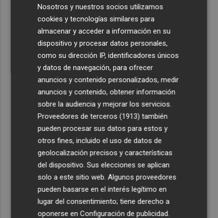
Nosotros y nuestros socios utilizamos
Últimas Noticias
cookies y tecnologías similares para
almacenar y acceder a información en su
1
Levantan el confinamiento del municipio castellonense
dispositivo y procesar datos personales,
de Sierra Engarcerán por el incendio
como su dirección IP, identificadores únicos
2
Juan Tallón, Marta Jiménez Serrano o Juan Evaristo Valls
y datos de navegación, para ofrecer
Boix, protagonistas de la programación de agosto de
anuncios y contenido personalizados, medir
Entre Libros en Benicàssim
anuncios y contenido, obtener información
sobre la audiencia y mejorar los servicios.
3
Los talleres de ‘Magia en los Barrios’ de Castelló llegan
Proveedores de terceros (1913)
también
al Grupo Reyes
pueden procesar sus datos para estos y
4
Informe del CEAM sobre el incendio de la Vall d'Uixó: la
otros fines, incluido el uso de datos de
vegetación perdió el 51% de humedad en los meses
geolocalización precisos y características
previos
del dispositivo. Sus elecciones se aplican
5
Los equipos de extinción afrontan horas "vitales" en
solo a este sitio web. Algunos proveedores
Tírig para trabajar con medios aéreos
pueden basarse en el interés legítimo en
lugar del consentimiento; tiene derecho a
oponerse en
Configuración de publicidad
.