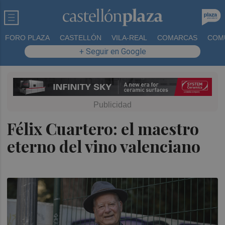
FORO PLAZA
CASTELLÓN
VILA-REAL
COMARCAS
COM
+ Seguir en Google
Félix Cuartero: el maestro
eterno del vino valenciano