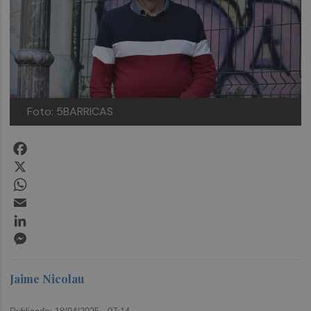
Foto: 5BARRICAS
Facebook
X
WhatsApp
Email
LinkedIn
Messenger
Jaime Nicolau