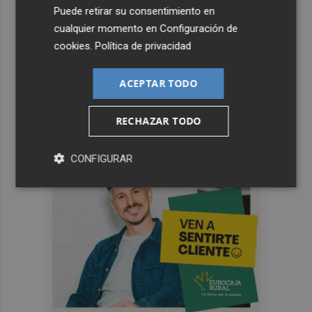
Suscríbete al canal de
Puede retirar su consentimiento en
cualquier momento en
Configuración de
Whatsapp
cookies
.
Política de privacidad
Siempre al día de las últimas noticias
¡Quiero suscribirme!
ACEPTAR TODO
RECHAZAR TODO
CONFIGURAR