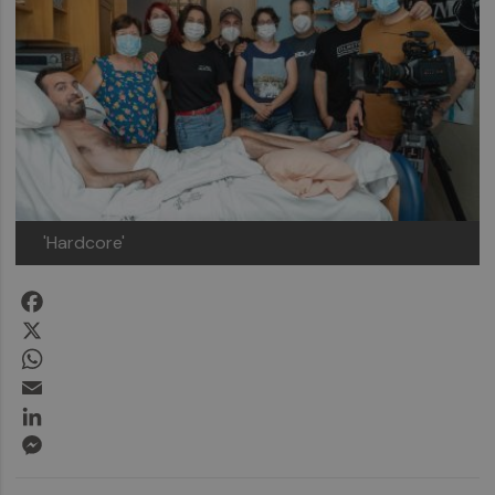
'Hardcore'
Facebook
X
WhatsApp
Email
LinkedIn
Messenger