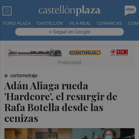
FORO PLAZA
CASTELLÓN
VILA-REAL
COMARCAS
COM
+ Seguir en Google
cortometraje
Adán Aliaga rueda
'Hardcore', el resurgir de
Rafa Botella desde las
cenizas