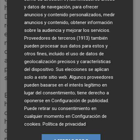
habría ocurrido tirarse en paracaídas.
y datos de navegación, para ofrecer
anuncios y contenido personalizados, medir
Después de él pasó a hacerlo con
anuncios y contenido, obtener información
regularidad. “Tengo un corazón duro. Que
sobre la audiencia y mejorar los servicios.
esté en una silla no quiere decir que mi vida
Proveedores de terceros (1913)
también
no sea plena”, sentencia. El problema es el
pueden procesar sus datos para estos y
dolor. Durante un tiempo no lo hubo, pero
otros fines, incluido el uso de datos de
acabó apareciendo. Asegura que de no ser
geolocalización precisos y características
por el dolor ni siquiera estaría en España,
del dispositivo. Sus elecciones se aplican
sino viajando por el mundo.
solo a este sitio web. Algunos proveedores
pueden basarse en el interés legítimo en
lugar del consentimiento; tiene derecho a
El cortometraje, producido por
Jaibo Films
,
oponerse en
Configuración de publicidad
.
ha recibido ayudas de la Generalitat y sus
Puede retirar su consentimiento en
derechos han sido adquiridos por À Punt. La
cualquier momento en
Configuración de
historia narrada puede definirse como
cookies
.
Política de privacidad
docuficción, pero los personajes (Rafa y su
madre, entre otros) son totalmente reales.