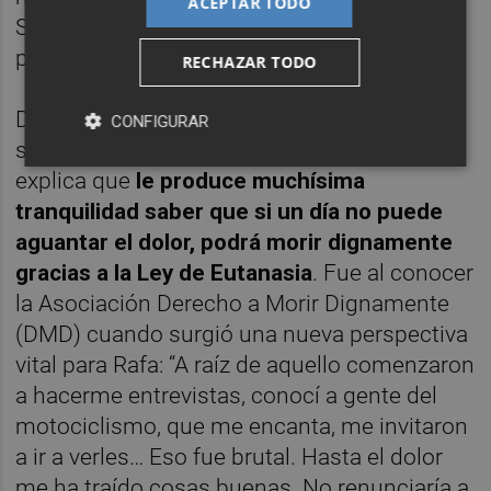
ACEPTAR TODO
Su habitación fue adaptada artísticamente
para el rodaje.
RECHAZAR TODO
Durante un tiempo, Rafa se planteó
CONFIGURAR
seriamente la eutanasia. Ahora mismo
explica que
le produce muchísima
tranquilidad saber que si un día no puede
aguantar el dolor, podrá morir dignamente
gracias a la Ley de Eutanasia
. Fue al conocer
la Asociación Derecho a Morir Dignamente
(DMD) cuando surgió una nueva perspectiva
vital para Rafa: “A raíz de aquello comenzaron
a hacerme entrevistas, conocí a gente del
motociclismo, que me encanta, me invitaron
a ir a verles… Eso fue brutal. Hasta el dolor
me ha traído cosas buenas. No renunciaría a