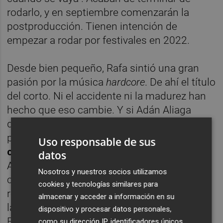
rodarlo, y en septiembre comenzarán la
postproducción. Tienen intención de
empezar a rodar por festivales en 2022.
Desde bien pequeño, Rafa sintió una gran
pasión por la música
hardcore
. De ahí el título
del corto. Ni el accidente ni la madurez han
hecho que eso cambie. Y si Adán Aliaga
decidió embarcarse en este proyecto, fue
porque
vio en Rafa una forma de vivir que
Uso responsable de sus
coincidía con su estilo musical predilecto
.
datos
Así lo explica el propio protagonista del
Nosotros y nuestros socios utilizamos
corto: “Mi vida es muy
hardcore
. Tanto en
cookies y tecnologías similares para
relación a la música, como a la sexualidad, a
almacenar y acceder a información en su
la amistad e incluso a las cosas cotidianas”.
dispositivo y procesar datos personales,
Explica que antes del accidente jamás se le
como su dirección IP, identificadores únicos