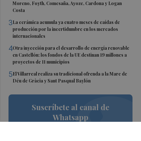
Moreno, Foyth, Comesaña, Ayoze, Cardona y Logan
Costa
3
La cerámica acumula ya cuatro meses de caídas de
producción por la incertidumbre en los mercados
internacionales
4
Otra inyección para el desarrollo de energía renovable
en Castellón: los fondos de la UE destinan 19 millones a
proyectos de 11 municipios
5
El Villarreal realiza su tradicional ofrenda a la Mare de
Déu de Gràcia y Sant Pasqual Baylón
Suscríbete al canal de
Whatsapp
Siempre al día de las últimas noticias
¡Quiero suscribirme!