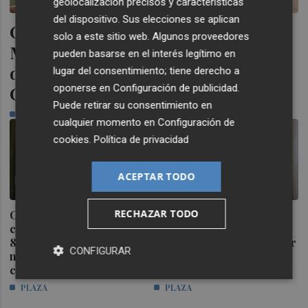
geolocalización precisos y características
del dispositivo. Sus elecciones se aplican
Castelló inicia la ejecución de la
solo a este sitio web. Algunos proveedores
Manzana Albinegra con el traslado
pueden basarse en el interés legítimo en
de las pistas de pádel junto a
lugar del consentimiento; tiene derecho a
oponerse en
Configuración de publicidad
.
Castalia
Puede retirar su consentimiento en
PLAZA
cualquier momento en
Configuración de
cookies
.
Política de privacidad
ACEPTAR TODO
RECHAZAR TODO
Castelló refuerza su
El PSPV denuncia que
comercio: inyectan
Carrasco "perdona 2 de
800.000 euros para la
cada 3 multas por ensuciar
CONFIGURAR
nueva campaña de bonos
la vía pública" y el PP le
comerciales
acusa de "mentir"
PLAZA
PLAZA