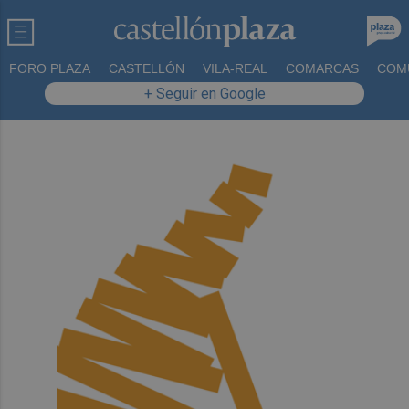
FORO PLAZA
CASTELLÓN
VILA-REAL
COMARCAS
COM
+ Seguir en Google