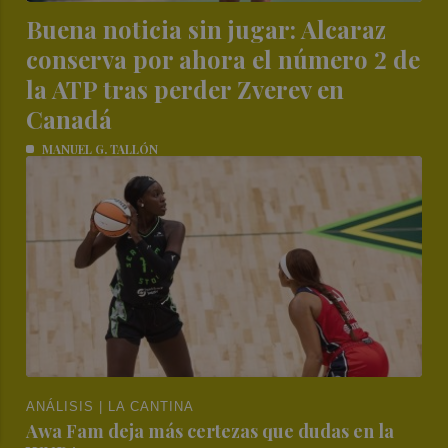
Buena noticia sin jugar: Alcaraz
conserva por ahora el número 2 de
la ATP tras perder Zverev en
Canadá
MANUEL G. TALLÓN
ANÁLISIS | LA CANTINA
Awa Fam deja más certezas que dudas en la