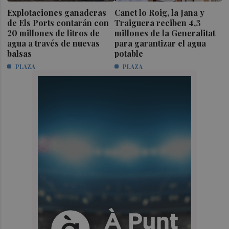
Explotaciones ganaderas
Canet lo Roig, la Jana y
de Els Ports contarán con
Traiguera reciben 4,3
20 millones de litros de
millones de la Generalitat
agua a través de nuevas
para garantizar el agua
balsas
potable
PLAZA
PLAZA