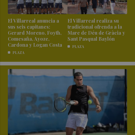
El Villarreal anuncia a
El Villarreal realiza su
sus seis capitanes:
tradicional ofrenda a la
Gerard Moreno, Foyth,
Mare de Déu de Gràcia y
Comesaña, Ayoze,
Sant Pasqual Baylón
Cardona y Logan Costa
PLAZA
PLAZA