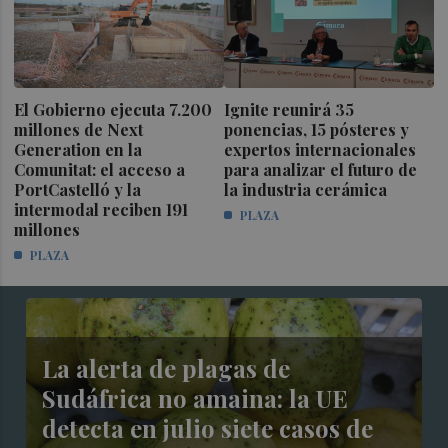
El Gobierno ejecuta 7.200
Ignite reunirá 35
millones de Next
ponencias, 15 pósteres y
Generation en la
expertos internacionales
Comunitat: el acceso a
para analizar el futuro de
PortCastelló y la
la industria cerámica
intermodal reciben 191
PLAZA
millones
PLAZA
La alerta de plagas de
Sudáfrica no amaina: la UE
detecta en julio siete casos de