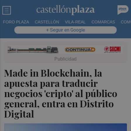
FORO PLAZA
CASTELLÓN
VILA-REAL
COMARCAS
COM
+ Seguir en Google
Made in Blockchain, la
apuesta para traducir
negocios 'cripto' al público
general, entra en Distrito
Digital