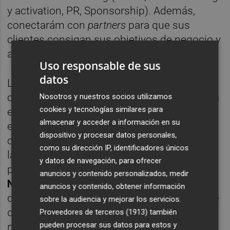
y activation, PR, Sponsorship). Además,
conectarám con
partners
para que sus
clientes consigan sus objetivos de negocio y
alcancen resultados rápidamente.
Uso responsable de sus
datos
La idea de una nueva firma nació hace unos
cuatro meses. Y es que, el equipo que forma
Nosotros y nuestros socios utilizamos
cookies y tecnologías similares para
esta nueva empresa tiene a sus espaldas
almacenar y acceder a información en su
experiencia en otros negocios relacionados
dispositivo y procesar datos personales,
con la tecnología
Blockchain
y también con
como su dirección IP, identificadores únicos
las apuestas deportivas. Parte de estos
y datos de navegación, para ofrecer
profesionales ya habían formado
The
anuncios y contenido personalizados, medir
Network Cripto
, un espacio en el que se
anuncios y contenido, obtener información
desgrana el mundo
cripto
para personas que
sobre la audiencia y mejorar los servicios.
quieren iniciarse y también que están en un
Proveedores de terceros (1913)
también
pueden procesar sus datos para estos y
nivel más avanzado en este mundo, con