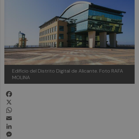
Edificio del Distrito Digital de Alicante. Foto RAFA
MOLINA
Facebook
X
WhatsApp
Email
LinkedIn
Messenger