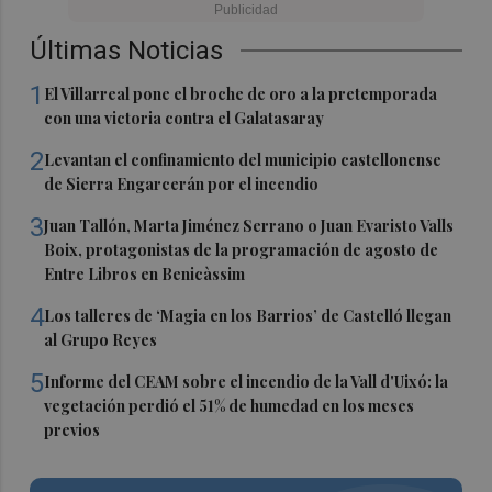
Últimas Noticias
1
El Villarreal pone el broche de oro a la pretemporada
con una victoria contra el Galatasaray
2
Levantan el confinamiento del municipio castellonense
de Sierra Engarcerán por el incendio
3
Juan Tallón, Marta Jiménez Serrano o Juan Evaristo Valls
Boix, protagonistas de la programación de agosto de
Entre Libros en Benicàssim
4
Los talleres de ‘Magia en los Barrios’ de Castelló llegan
al Grupo Reyes
5
Informe del CEAM sobre el incendio de la Vall d'Uixó: la
vegetación perdió el 51% de humedad en los meses
previos