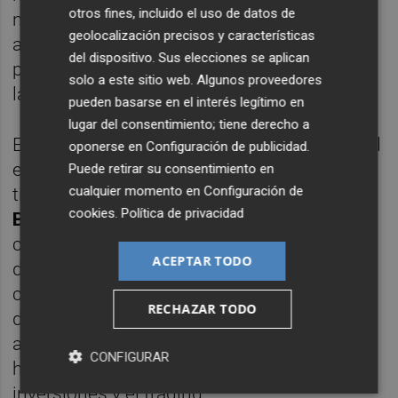
otros fines, incluido el uso de datos de
noticias, formación y consejos para el
geolocalización precisos y características
análisis fundamental y técnico y los
del dispositivo. Sus elecciones se aplican
pronósticos sobre este negocio enfocado a
solo a este sitio web. Algunos proveedores
la inversión.
pueden basarse en el interés legítimo en
lugar del consentimiento; tiene derecho a
En el mundo para las apuestas deportivas, el
oponerse en
Configuración de publicidad
.
equipo de Made in Blockchain también
Puede retirar su consentimiento en
cualquier momento en
Configuración de
tienen experiencia en compañías como
cookies
.
Política de privacidad
Betsfy
- que ayuda con tips y con
comparadores de cuota de mercado y otros
ACEPTAR TODO
datos para apuestas basadas en calidad y
conocimiento-. Asimismo,
Btrading
es otra
RECHAZAR TODO
de las referencias en este equipo, una
agencia de crecimiento donde desarrollan y
CONFIGURAR
hacen crecer marcas en el mundo de las
inversiones y el trading.