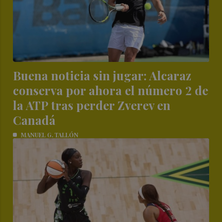
Buena noticia sin jugar: Alcaraz
conserva por ahora el número 2 de
la ATP tras perder Zverev en
Canadá
MANUEL G. TALLÓN