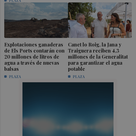
PLAZA
Explotaciones ganaderas
Canet lo Roig, la Jana y
de Els Ports contarán con
Traiguera reciben 4,3
20 millones de litros de
millones de la Generalitat
agua a través de nuevas
para garantizar el agua
balsas
potable
PLAZA
PLAZA