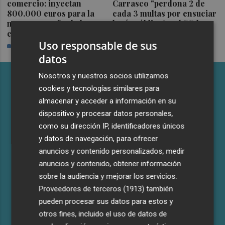
comercio: inyectan
Carrasco "perdona 2 de
800.000 euros para la
cada 3 multas por ensuciar
nueva campaña de bonos
la vía pública" y el PP le
comerciales
acusa de "mentir"
Uso responsable de sus
PLAZA
PLAZA
datos
Nosotros y nuestros socios utilizamos
cookies y tecnologías similares para
almacenar y acceder a información en su
dispositivo y procesar datos personales,
como su dirección IP, identificadores únicos
y datos de navegación, para ofrecer
anuncios y contenido personalizados, medir
anuncios y contenido, obtener información
Castelló apuesta por convertir el
sobre la audiencia y mejorar los servicios.
eclipse en un referente científico:
Proveedores de terceros (1913)
también
recibirá a un gran equipo de
pueden procesar sus datos para estos y
expertos
otros fines, incluido el uso de datos de