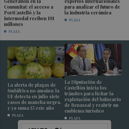
Generation en la
expertos internacionales
Comunitat: el acceso a
para analizar el futuro de
PortCastelló y la
la industria cerámica
intermodal reciben 191
PLAZA
millones
PLAZA
La Diputación de
La alerta de plagas de
Castellón inicia los
Sudáfrica no amaina: la
trámites para licitar la
UE detecta en julio siete
explotación del balneario
casos de mancha negra,
de Benassal y reabrir un
y ya suma 15 este año
emblema turístico
PLAZA
PLAZA