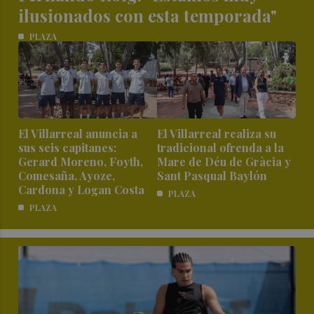
ilusionados con esta temporada"
PLAZA
El Villarreal anuncia a
El Villarreal realiza su
sus seis capitanes:
tradicional ofrenda a la
Gerard Moreno, Foyth,
Mare de Déu de Gràcia y
Comesaña, Ayoze,
Sant Pasqual Baylón
Cardona y Logan Costa
PLAZA
PLAZA