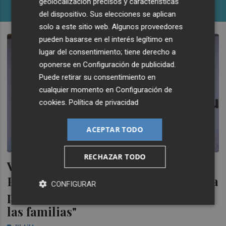
geolocalización precisos y características
PLAZA
del dispositivo. Sus elecciones se aplican
solo a este sitio web. Algunos proveedores
pueden basarse en el interés legítimo en
lugar del consentimiento; tiene derecho a
oponerse en
Configuración de publicidad
.
Puede retirar su consentimiento en
cualquier momento en
Configuración de
cookies
.
Política de privacidad
ACEPTAR TODO
RECHAZAR TODO
Vila-real denuncia el traslado del
Punto de Encuentro Familiar a Onda
CONFIGURAR
por "el perjuicio que supondrá para
las familias"