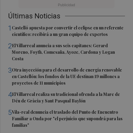
Últimas Noticias
1
Castelló apuesta por convertir el eclipse en un referente
científico: recibirá a un gran equipo de expertos
2
El Villarreal anuncia a sus seis capitanes: Gerard
Moreno, Foyth, Comesaña, Ayoze, Cardona y Logan
Costa
3
Otra inyección para el desarrollo de energía renovable
en Castellón: los fondos de la UE destinan 19 millones a
proyectos de 11 municipios
4
El Villarreal realiza su tradicional ofrenda a la Mare de
Déu de Gràcia y Sant Pasqual Baylón
5
Vila-real denuncia el traslado del Punto de Encuentro
Familiar a Onda por "el perjuicio que supondrá para las
familias"