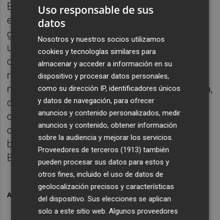
El local, perfecto también para celebrar
Uso responsable de sus
eventos, cuenta, como es habitual en el
datos
grupo, con una bodega esmerada, en la que
Nosotros y nuestros socios utilizamos
una cuidada selección de cervezas, vinos,
cookies y tecnologías similares para
cavas y champagnes permite maridar la
almacenar y acceder a información en su
mejor gastronomía con caldos de las
dispositivo y procesar datos personales,
mejores procedencias. Además, la coctelería,
como su dirección IP, identificadores únicos
y datos de navegación, para ofrecer
que tiene un espacio central en el proyecto,
anuncios y contenido personalizados, medir
con la barra presidiendo la terraza y en el
anuncios y contenido, obtener información
centro de la palapa, permite poner el mejor
sobre la audiencia y mejorar los servicios.
broche a las fantásticas cenas de verano en
Proveedores de terceros (1913)
también
Benicàssim... o iniciarlas.
pueden procesar sus datos para estos y
otros fines, incluido el uso de datos de
geolocalización precisos y características
ARCHIVADO EN
del dispositivo. Sus elecciones se aplican
solo a este sitio web. Algunos proveedores