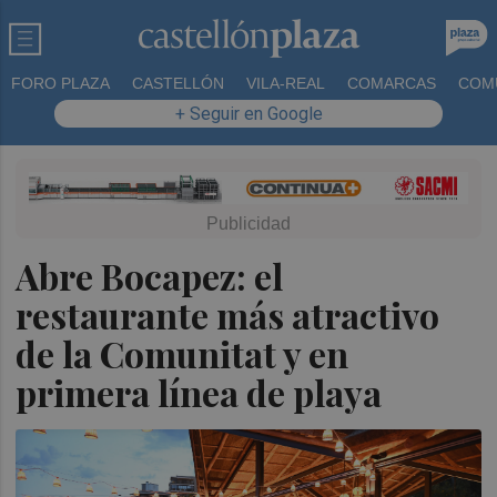
FORO PLAZA
CASTELLÓN
VILA-REAL
COMARCAS
COM
+ Seguir en Google
Abre Bocapez: el
restaurante más atractivo
de la Comunitat y en
primera línea de playa