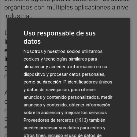
orgánicos con múltiples aplicaciones a nivel
industrial.
Uso responsable de sus
Desarrollado por la Asociación de
datos
Investigación de la Industria Agroalimentaria,
el proyecto Minigut tendrá por finalidad la
Nosotros y nuestros socios utilizamos
investigación del proceso de digestión
cookies y tecnologías similares para
gastrointestinal y fermentación colónica en
almacenar y acceder a información en su
dispositivo y procesar datos personales,
nuevos modelos in vitro.
como su dirección IP, identificadores únicos
y datos de navegación, para ofrecer
Así, el objetivo principal del proyecto es
anuncios y contenido personalizados, medir
conocer el funcionamiento de la microbiota
anuncios y contenido, obtener información
colónica en modelos in vitro miniaturizados
sobre la audiencia y mejorar los servicios.
para aportar soluciones tecnológicas a las
Proveedores de terceros (1913)
también
empresas de la Comunitat que permitan el
pueden procesar sus datos para estos y
diseño, desarrollo y lanzamiento de nuevos
otros fines, incluido el uso de datos de