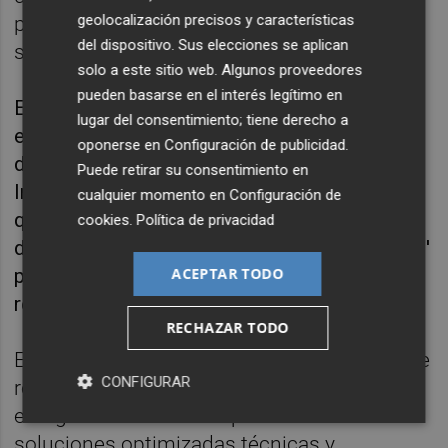
geolocalización precisos y características
productos que mejoren la salud a través de
del dispositivo. Sus elecciones se aplican
su interacción con la microbiota colónica.
solo a este sitio web. Algunos proveedores
pueden basarse en el interés legítimo en
Entre estos convenios aprobados, también
lugar del consentimiento; tiene derecho a
está el que impulsará el proyecto ES4RE3,
oponerse en
Configuración de publicidad
.
desarrollado por la Asociación de
Puede retirar su consentimiento en
Investigación de las Industrias Cerámicas y
cualquier momento en
Configuración de
que buscará investigar y estudiar las
cookies
.
Política de privacidad
denominadas como 'envolventes semiactivas'
ACEPTAR TODO
para optimizar la eficiencia energética en la
rehabilitación de edificios.
RECHAZAR TODO
El objetivo del proyecto es acelerar la tasa de
CONFIGURAR
rehabilitación de viviendas de baja eficiencia
energética mediante la promoción de
soluciones optimizadas técnicas y