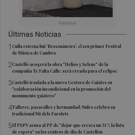
Últimas Noticias
1
Culla estrena hui 'Ressonàncies', el seu primer Festival
de Música de Cambra
2
Castelló acogerá la obra "Helios y Selene" de la
compañía Te Falta Calle: será creada para el eclipse
3
Castelló traslada a la nueva Gestora de Gaiates su
"colaboración incondicional en la promoción del
monumento gaiatero"
4
Talleres, pasacalles y hermandad: Nules celebra su
tradicional Nit dels Farolets
5
El PSPV acusa al PP de "dejar que crezca un 31 % la lista
de espera" en los centros de día de Castellón