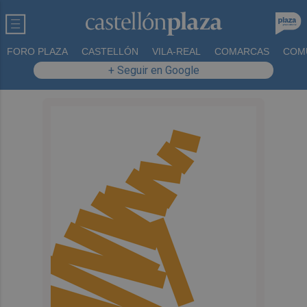
FORO PLAZA
CASTELLÓN
VILA-REAL
COMARCAS
COM
+ Seguir en Google