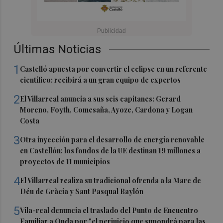
Últimas Noticias
1
Castelló apuesta por convertir el eclipse en un referente
científico: recibirá a un gran equipo de expertos
2
El Villarreal anuncia a sus seis capitanes: Gerard
Moreno, Foyth, Comesaña, Ayoze, Cardona y Logan
Costa
3
Otra inyección para el desarrollo de energía renovable
en Castellón: los fondos de la UE destinan 19 millones a
proyectos de 11 municipios
4
El Villarreal realiza su tradicional ofrenda a la Mare de
Déu de Gràcia y Sant Pasqual Baylón
5
Vila-real denuncia el traslado del Punto de Encuentro
Familiar a Onda por "el perjuicio que supondrá para las