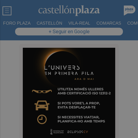
FORO PLAZA
CASTELLÓN
VILA-REAL
COMARCAS
COM
+ Seguir en Google