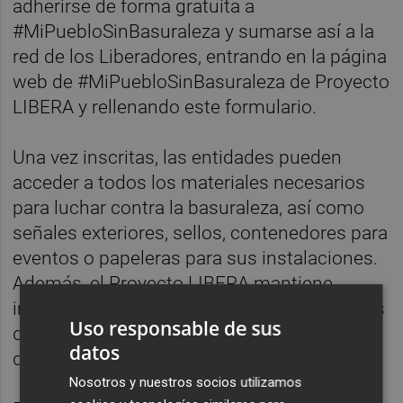
adherirse de forma gratuita a
#MiPuebloSinBasuraleza y sumarse así a la
red de los Liberadores, entrando en la página
web de #MiPuebloSinBasuraleza de Proyecto
LIBERA y rellenando este formulario.
Una vez inscritas, las entidades pueden
acceder a todos los materiales necesarios
para luchar contra la basuraleza, así como
señales exteriores, sellos, contenedores para
eventos o papeleras para sus instalaciones.
Además, el Proyecto LIBERA mantiene
informados a los municipios de los recursos
Uso responsable de sus
de sensibilización disponibles para su uso y
datos
difusión local.
Nosotros y nuestros socios utilizamos