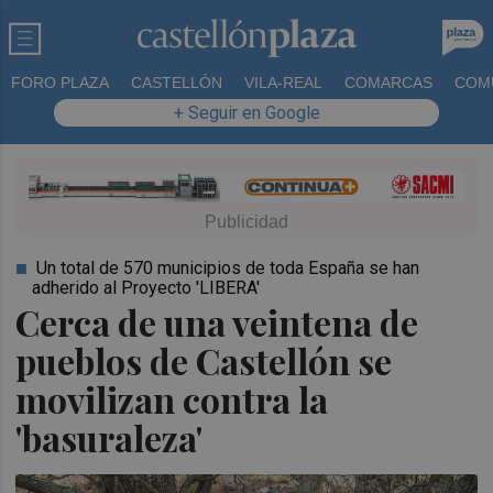
FORO PLAZA
CASTELLÓN
VILA-REAL
COMARCAS
COM
+ Seguir en Google
Un total de 570 municipios de toda España se han
adherido al Proyecto 'LIBERA'
Cerca de una veintena de
pueblos de Castellón se
movilizan contra la
'basuraleza'