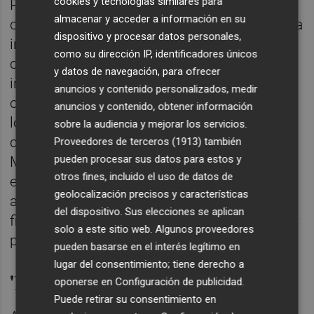
cookies y tecnologías similares para
Por otro lado, LIBERA impulsa la
almacenar y acceder a información en su
colaboración en la lucha contra la basuraleza
dispositivo y procesar datos personales,
informándoles sobre iniciativas y
como su dirección IP, identificadores únicos
colaboraciones que desarrolla con otras
y datos de navegación, para ofrecer
instituciones públicas, empresas y
anuncios y contenido personalizados, medir
organizaciones o asociaciones nacionales y
anuncios y contenido, obtener información
locales y organizando, con el respaldo y
sobre la audiencia y mejorar los servicios.
colaboración de la Federación Española de
Proveedores de terceros (1913)
también
pueden procesar sus datos para estos y
Municipios y Provincias, jornadas de
otros fines, incluido el uso de datos de
encuentro con todos los municipios
geolocalización precisos y características
adheridos a #MiPuebloSinBasuraleza con el
del dispositivo. Sus elecciones se aplican
fin de tratar el problema de forma conjunta y
solo a este sitio web. Algunos proveedores
proponer soluciones.
pueden basarse en el interés legítimo en
lugar del consentimiento; tiene derecho a
'1m2 contra la basuraleza'
oponerse en
Configuración de publicidad
.
Puede retirar su consentimiento en