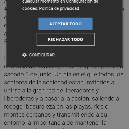
Aparte de formar parte de
cualquier momento en
Configuración de
cookies
.
Política de privacidad
#MiPuebloSinBasuraleza, los municipios que
quieran dar un paso más en su compromiso
ACEPTAR TODO
con el medioambiente pueden participar en
alguna de las recogidas que organiza el
RECHAZAR TODO
Proyecto LIBERA a lo largo del año.
CONFIGURAR
La próxima, la séptima edición de ‘1m2
contra la basuraleza’, tendrá lugar el próximo
sábado 3 de junio. Un día en el que todos los
sectores de la sociedad están invitados a
unirse a la gran red de liberadores y
liberadoras y a pasar a la acción, saliendo a
recoger basuraleza en las playas, ríos o
montes cercanos y transmitiendo a su
entorno la importancia de mantener la