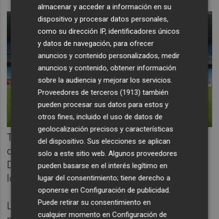
almacenar y acceder a información en su
dispositivo y procesar datos personales,
como su dirección IP, identificadores únicos
y datos de navegación, para ofrecer
anuncios y contenido personalizados, medir
anuncios y contenido, obtener información
sobre la audiencia y mejorar los servicios.
Proveedores de terceros (1913)
también
pueden procesar sus datos para estos y
otros fines, incluido el uso de datos de
geolocalización precisos y características
Tras un verano trepidante y a contrarreloj, la
del dispositivo. Sus elecciones se aplican
dirección deportiva capitaneada por Ángel
solo a este sitio web. Algunos proveedores
Dealbert incorporaba a once futbolistas con
pueden basarse en el interés legítimo en
los que buscar la permanencia.
lugar del consentimiento; tiene derecho a
oponerse en
Configuración de publicidad
.
Puede retirar su consentimiento en
La temporada empezaba con buenos
cualquier momento en
Configuración de