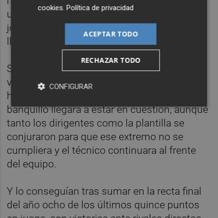
números: El Castellón sumaba dos victorias,
cookies
.
Política de privacidad
un empate y una derrota en las primeras
jornadas, pero un gran bache hacía que
ACEPTAR TODO
llegara a ocupar puestos de descenso.
RECHAZAR TODO
Seis derrotas consecutivas o solo una
victoria y dos empates en once jornadas,
CONFIGURAR
hacían que el puesto de Óscar Cano en el
banquillo llegara a estar en cuestión, aunque
tanto los dirigentes como la plantilla se
conjuraron para que ese extremo no se
cumpliera y el técnico continuara al frente
del equipo.
Y lo conseguían tras sumar en la recta final
del año ocho de los últimos quince puntos