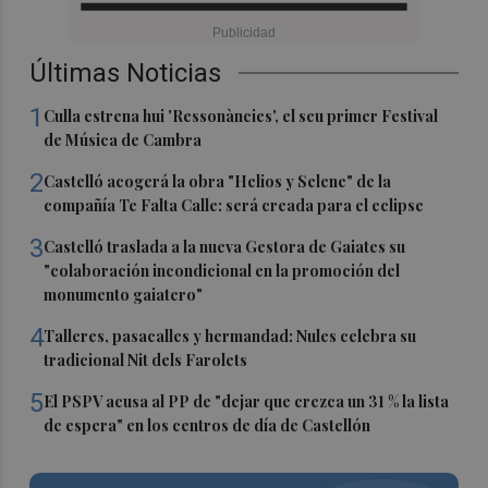
Últimas Noticias
1
Culla estrena hui 'Ressonàncies', el seu primer Festival
de Música de Cambra
2
Castelló acogerá la obra "Helios y Selene" de la
compañía Te Falta Calle: será creada para el eclipse
3
Castelló traslada a la nueva Gestora de Gaiates su
"colaboración incondicional en la promoción del
monumento gaiatero"
4
Talleres, pasacalles y hermandad: Nules celebra su
tradicional Nit dels Farolets
5
El PSPV acusa al PP de "dejar que crezca un 31 % la lista
de espera" en los centros de día de Castellón