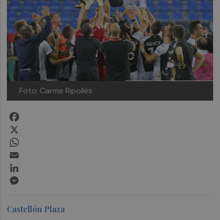
Foto: Carme Ripollés
Facebook
X
WhatsApp
Email
LinkedIn
Messenger
Castellón Plaza