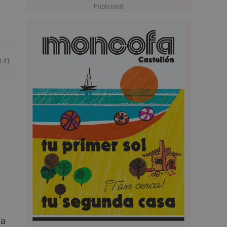
8:41
la