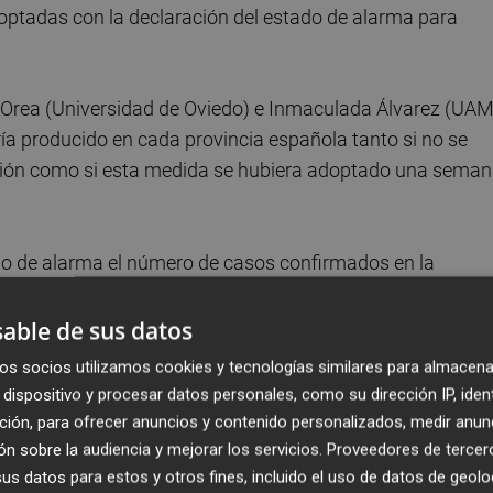
optadas con la declaración del estado de alarma para
is Orea (Universidad de Oviedo) e Inmaculada Álvarez (UAM
ría producido en cada provincia española tanto si no se
ación como si esta medida se hubiera adoptado una sema
do de alarma el número de casos confirmados en la
a fecha de 4 de abril, tres semanas después de decretar
nto, se habrían evitado alrededor de 11.755 infecciones
able de sus datos
edia del 62% en el número de contagios contabilizados en
os socios utilizamos cookies y tecnologías similares para almacena
dispositivo y procesar datos personales, como su dirección IP, iden
ción, para ofrecer anuncios y contenido personalizados, medir anun
ón habría sido Valencia, que con las medidas de
n sobre la audiencia y mejorar los servicios.
Proveedores de tercer
ia de contagios hasta los 3.700 casos a 4 de abril frente
s datos para estos y otros fines, incluido el uso de datos de geolo