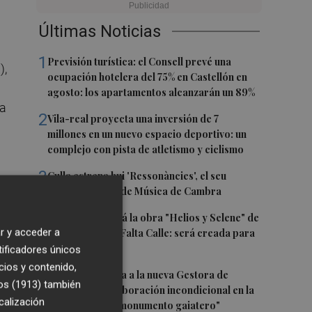
Últimas Noticias
1
Previsión turística: el Consell prevé una
),
ocupación hotelera del 75% en Castellón en
agosto: los apartamentos alcanzarán un 89%
na
2
Vila-real proyecta una inversión de 7
millones en un nuevo espacio deportivo: un
complejo con pista de atletismo y ciclismo
3
Culla estrena hui 'Ressonàncies', el seu
se
primer Festival de Música de Cambra
4
Castelló acogerá la obra "Helios y Selene" de
 la
r y acceder a
la compañía Te Falta Calle: será creada para
el eclipse
tificadores únicos
cios y contenido,
5
Castelló traslada a la nueva Gestora de
os (1913)
también
Gaiates su "colaboración incondicional en la
 a
calización
promoción del monumento gaiatero"