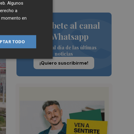
 web. Algunos
derecho a
ier momento en
Suscríbete al canal
de Whatsapp
PTAR TODO
Siempre al día de las últimas
noticias
¡Quiero suscribirme!