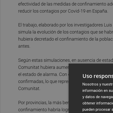
efectividad de las medidas de confinamiento ad
reducir los contagios por Covid-19 en España.
El trabajo, elaborado por los investigadores Lu
simula la evolución de los contagios que se hab
hubiera decretado el confinamiento de la pobl
antes.
Según estas simulaciones, en ausencia de esta
Comunitat hubiera aumentado de 7.180 a 18.935 
el estado de alarma. Con dicha medida, por lo ta
Uso respons
confirmadas, lo que representa una reducción m
Nosotros y nuestr
Comunitat.
información en su 
y datos de navega
Por provincias, la más beneficiada con la decisi
obtener informació
confinamiento habría logrado contener la tendenc
pueden procesar su