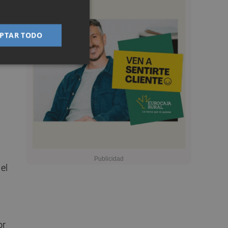
PTAR TODO
ia,
 el
or