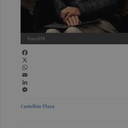
Foro:EFE
Facebook
X
WhatsApp
Email
LinkedIn
Messenger
Castellón Plaza