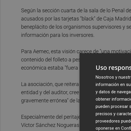
Según la sección cuarta de la sala de lo Penal d
acusados por las tarjetas "black" de Caja Madrid,
beneplácito de los organismos supervisores y se 
información para los inversores.
Para Aemec, esta visión carece de "una motivaci
contenido del folleto a pesar de que validar si 
Uso respons
económica estaba "fuera de sus competencias".
Nosotros y nuestr
La asociación, que reitera que esta "garantía" es
información en su 
y datos de navega
entidad y del auditor, cree que las conclusiones 
obtener informació
gravemente errónea" de las pruebas.
pueden procesar su
precisos y caracte
Especialmente del peritaje de los inspectores d
proveedores pueden
Víctor Sánchez Nogueras, cuyos informes fundam
oponerse en
Confi