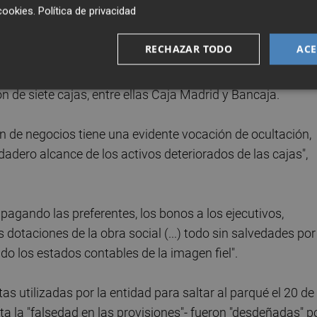
cookies
.
Política de privacidad
RECHAZAR TODO
ACE
te Aemec, que incide en las dudas sobre el origen de Bank
ón de siete cajas, entre ellas Caja Madrid y Bancaja.
n de negocios tiene una evidente vocación de ocultación,
adero alcance de los activos deteriorados de las cajas",
pagando las preferentes, los bonos a los ejecutivos,
 dotaciones de la obra social (...) todo sin salvedades por
do los estados contables de la imagen fiel".
s utilizadas por la entidad para saltar al parqué el 20 de
cita la "falsedad en las provisiones"- fueron "desdeñadas" p