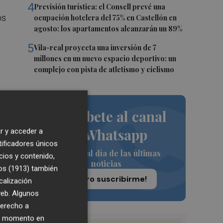
4
Previsión turística: el Consell prevé una
os
ocupación hotelera del 75% en Castellón en
agosto: los apartamentos alcanzarán un 89%
5
Vila-real proyecta una inversión de 7
millones en un nuevo espacio deportivo: un
complejo con pista de atletismo y ciclismo
Suscríbete al canal
de Whatsapp
r y acceder a
tificadores únicos
Siempre al día de las últimas
cios y contenido,
noticias
os (1913)
también
¡Quiero suscribirme!
calización
 web. Algunos
derecho a
ier momento en