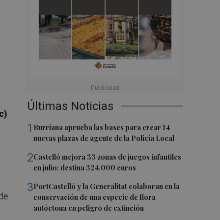
Últimas Noticias
c)
1
Burriana aprueba las bases para crear 14
nuevas plazas de agente de la Policía Local
2
Castelló mejora 33 zonas de juegos infantiles
en julio: destina 324.000 euros
3
PortCastelló y la Generalitat colaboran en la
de
conservación de una especie de flora
autóctona en peligro de extinción