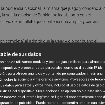
e la Audiencia Nacional, la misma que juzgó y condenó a l
 la salida a bolsa de Bankia fue legal, contó con el
sirvió de un folleto que "contenía una amplia y certera"
ón completa" al admitir que la CNMV dio por bueno el
los estados contables del banco mostraban su realidad
able de sus datos
os socios utilizamos cookies y tecnologías similares para almacena
 "responsabilidad exclusiva" de los administradores de la
dispositivo y procesar datos personales, como su dirección IP, iden
ción, para ofrecer anuncios y contenido personalizados, medir anun
de la sala se basan en una "valoración arbitraria y
n sobre la audiencia y mejorar los servicios.
Proveedores de tercer
s datos para estos y otros fines, incluido el uso de datos de geolo
rísticas del dispositivo. Sus elecciones se aplican solo a este sitio
el Banco de España cedidos al caso, Antonio Busquets y
 basarse en el interés legítimo en lugar del consentimiento; tiene 
entaron la acusación de la Fiscalía Anticorrupción y
guración de publicidad
. Puede retirar su consentimiento en cualqu