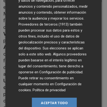
en su puesta en escena se le fue la mano con
y datos de navegación, para ofrecer
epítetos y tacos no muy usuales en él.
anuncios y contenido personalizados, medir
anuncios y contenido, obtener información
Muchos ojos también se vuelven hacia su
sobre la audiencia y mejorar los servicios.
formación, una vez fracasada la investidura
Proveedores de terceros (1913)
también
de la izquierda. Su antiguo socio
, Manuel
pueden procesar sus datos para estos y
Valls
le ha vuelto a sacar los colores
otros fines, incluido el uso de datos de
pidiéndole el apoyo para Sánchez.
Inés
geolocalización precisos y características
Arrimadas
cada vez que interviene para dar a
del dispositivo. Sus elecciones se aplican
conocer la posición de su partido lo pasa
solo a este sitio web. Algunos proveedores
fatal. La cara la delata, no se cree lo que está
pueden basarse en el interés legítimo en
lugar del consentimiento; tiene derecho a
diciendo. En Cataluña era cabeza de León y
oponerse en
Configuración de publicidad
.
aquí es cola de ratón.
Puede retirar su consentimiento en
UNIDAS PODEMOS: Pablo Iglesias arrasa
cualquier momento en
Configuración de
con todo.
Sánchez ha perdido la investidura
cookies
.
Política de privacidad
pero Iglesias puede haber perdido más. El rey
de la estrategia cedió
el turno
ACEPTAR TODO