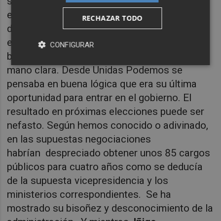
supuestamente a
Irene Montero
y pilló con
el paso cambiado a Sánchez. Iglesias
RECHAZAR TODO
desabrido en su intervención reveló los
entresijos de las negociaciones y rompió la
CONFIGURAR
baraja si es que en algún momento tuvo una
mano clara. Desde Unidas Podemos se
pensaba en buena lógica que era su última
oportunidad para entrar en el gobierno. El
resultado en próximas elecciones puede ser
nefasto. Según hemos conocido o adivinado,
en las supuestas negociaciones
habrían
despreciado obtener unos 85 cargos
públicos para cuatro años como se deducía
de la supuesta vicepresidencia y los
ministerios correspondientes.
Se ha
mostrado su bisoñez y desconocimiento de la