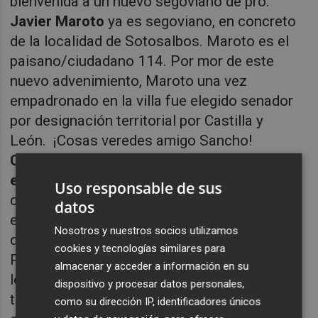
bienvenida a un nuevo segoviano de pro.
Javier Maroto
ya es segoviano, en concreto
de la localidad de Sotosalbos. Maroto es el
paisano/ciudadano 114. Por mor de este
nuevo advenimiento, Maroto una vez
empadronado en la villa fue elegido senador
por designación territorial por Castilla y
León.
¡Cosas veredes amigo Sancho!
CIUDADANOS: Albert Rivera se vuelve a
equivocar.
Perdió la partida con su
Uso responsable de sus
competidor en la derecha, Pablo Casado. Su
datos
efectismo e histrionismo le ha delatado. Su
Nosotros y nuestros socios utilizamos
discurso casi le acercaba más a Vox que al
cookies y tecnologías similares para
PP. Esta radicalidad sacándose de la chistera
almacenar y acceder a información en su
lo del plan y la banda provocó hilaridad en
dispositivo y procesar datos personales,
todas las bancadas parlamentarias. Incluso
como su dirección IP, identificadores únicos