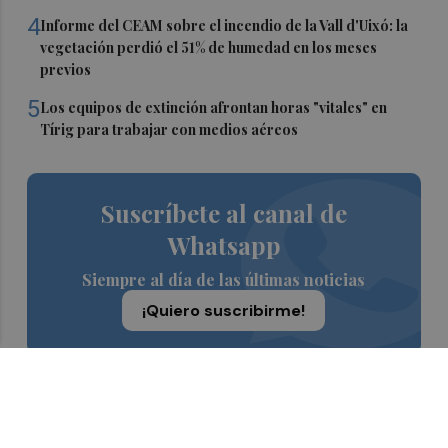
4
Informe del CEAM sobre el incendio de la Vall d'Uixó: la
vegetación perdió el 51% de humedad en los meses
previos
5
Los equipos de extinción afrontan horas "vitales" en
Tírig para trabajar con medios aéreos
Suscríbete al canal de
Whatsapp
Siempre al día de las últimas noticias
¡Quiero suscribirme!