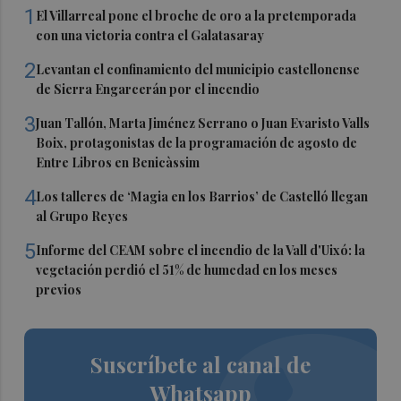
1
El Villarreal pone el broche de oro a la pretemporada
con una victoria contra el Galatasaray
2
Levantan el confinamiento del municipio castellonense
de Sierra Engarcerán por el incendio
3
Juan Tallón, Marta Jiménez Serrano o Juan Evaristo Valls
Boix, protagonistas de la programación de agosto de
Entre Libros en Benicàssim
4
Los talleres de ‘Magia en los Barrios’ de Castelló llegan
al Grupo Reyes
5
Informe del CEAM sobre el incendio de la Vall d'Uixó: la
vegetación perdió el 51% de humedad en los meses
previos
Suscríbete al canal de
Whatsapp