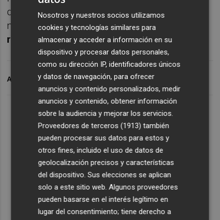
dólar escalaba a 1,2206 'billetes verdes',
Nosotros y nuestros socios utilizamos
mientras qu
e la prima de riesgo española
cookies y tecnologías similares para
rondaba los 63,60 puntos básicos.
almacenar y acceder a información en su
dispositivo y procesar datos personales,
como su dirección IP, identificadores únicos
y datos de navegación, para ofrecer
ARCHIVADO EN
PER
IBEX 35
anuncios y contenido personalizados, medir
anuncios y contenido, obtener información
sobre la audiencia y mejorar los servicios.
Proveedores de terceros (1913)
también
pueden procesar sus datos para estos y
otros fines, incluido el uso de datos de
geolocalización precisos y características
del dispositivo. Sus elecciones se aplican
solo a este sitio web. Algunos proveedores
pueden basarse en el interés legítimo en
lugar del consentimiento; tiene derecho a