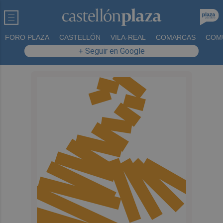
FORO PLAZA
CASTELLÓN
VILA-REAL
COMARCAS
COM
+ Seguir en Google