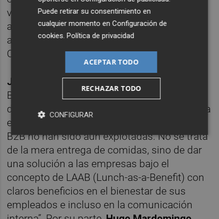
vinculación a Mercadona nos hará seguir
Puede retirar su consentimiento en
cualquier momento en
Configuración de
aprendiendo y nos abrirá puertas para
cookies
.
Política de privacidad
aterrizar en Valencia en 2020”, concluye el
CEO de ApetEat Pablo Samaranch.
ACEPTAR TODO
José Miguel Herrero
,
Managing Partner
de
RECHAZAR TODO
Big Sur Ventures ha asegurado que “food
delivery/food-tech es un segmento en franca
CONFIGURAR
expansión, pero donde las posibilidades del
B2B no han sido aún explotadas. No se trata
de la mera entrega de comidas, sino de dar
una solución a las empresas bajo el
concepto de LAAB (Lunch-as-a-Benefit) con
claros beneficios en el bienestar de sus
empleados e incluso en la comunicación
interna”. Por su parte,
Hugo Mardomingo
,