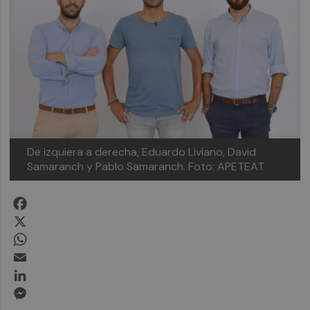
De izquiera a derecha, Eduardo Liviano, David
Samaranch y Pablo Samaranch. Foto: APETEAT
Facebook
X
WhatsApp
Email
LinkedIn
Messenger