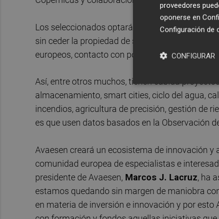
proveedores pueden
oponerse en
Confi
Los seleccionados optarán a una financiación de
Configuración de 
sin ceder la propiedad de su empresa. Además,
europeos, contacto con potenciales clientes y
pa
CONFIGURAR
Así, entre otros muchos, tienen cabida proyectos 
almacenamiento, smart cities, ciclo del agua, ca
incendios, agricultura de precisión, gestión de ri
es que usen datos basados en la Observación de 
Avaesen creará un ecosistema de innovación y 
comunidad europea de especialistas e interesados
presidente de Avaesen,
Marcos J. Lacruz
, ha 
estamos quedando sin margen de maniobra contr
en materia de inversión e innovación y por esto
con formación y fondos aquellas iniciativas que,