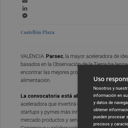
LinkedIn
Messenger
Castellón Plaza
VALÈNCIA.
Parsec
, la mayor aceleradora de ide
basados en la Observación de la Tierra ha lanzad
encontrar las mejores propuestas que usen Big 
Uso respons
alimentación.
Nosotros y nuestr
información en su 
La convocatoria está abierta en toda la Un
y datos de navega
aceleradora que invertirá directamente 2,5 mill
obtener informació
startups
y pymes más innovadoras de la Unión Eu
pueden procesar su
mercado productos y servicios basados en la Ob
precisos y caracte
Copernicus y colaboración con la Agencia Espaci