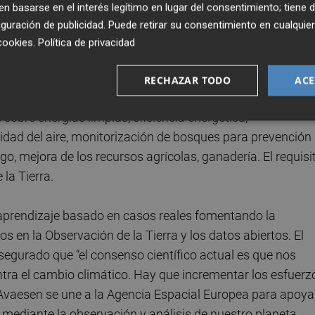
 basarse en el interés legítimo en lugar del consentimiento; tiene 
guración de publicidad
. Puede retirar su consentimiento en cualqu
 hasta 100.000 euros, sin reembolso de esa financiación 
cookies
.
Política de privacidad
 accederán a formación personalizada con expertos
rtners
, acceso a inversión privada.
RECHAZAR TODO
ACE
sobre energías limpias, eficiencia energética,
lidad del aire, monitorización de bosques para prevención
ego, mejora de los recursos agrícolas, ganadería. El requisi
la Tierra.
aprendizaje basado en casos reales fomentando la
 en la Observación de la Tierra y los datos abiertos. El
asegurado que “el consenso científico actual es que nos
a el cambio climático. Hay que incrementar los esfuerz
 Avaesen se une a la Agencia Espacial Europea para apoya
 mediante la observación y análisis de nuestro planeta,