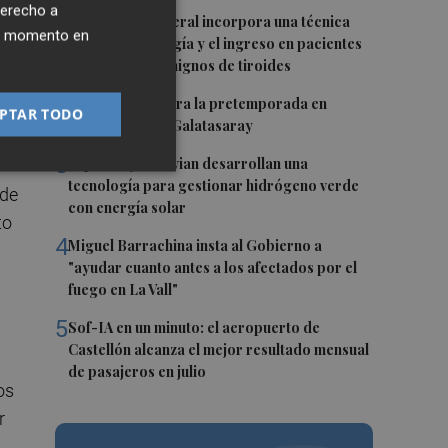
derecho a
1
El Hospital General incorpora una técnica
ier momento en
que evita la cirugía y el ingreso en pacientes
y
con nódulos benignos de tiroides
2
El Villarreal cierra la pretemporada en
PTAR TODO
Turquía ante el Galatasaray
3
Espaitec y Abervian desarrollan una
tecnología para gestionar hidrógeno verde
 de
con energía solar
to
4
Miguel Barrachina insta al Gobierno a
"ayudar cuanto antes a los afectados por el
fuego en La Vall"
5
Sof-IA en un minuto: el aeropuerto de
Castellón alcanza el mejor resultado mensual
de pasajeros en julio
os
r