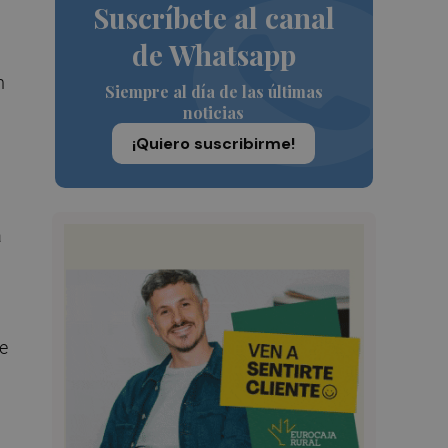
Suscríbete al canal
de Whatsapp
n
Siempre al día de las últimas
noticias
¡Quiero suscribirme!
a
e