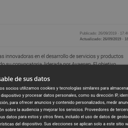
Publicado: 26/09/2019 ·
17:4
Actualizado: 26/09/2019 · 1
as innovadoras en el desarrollo de servicios y productos
o su convocatoria, liderada por Avaesen. El objetivo,
Data en campos como la energía, el medio ambiente y la
able de sus datos
os socios utilizamos cookies y tecnologías similares para almacena
dispositivo y procesar datos personales, como su dirección IP, iden
ión Europea hasta el próximo 20 de diciembre
, en una
ción, para ofrecer anuncios y contenido personalizados, medir anun
ones de euros. Parsec es un proyecto que proporcionará a 
n sobre la audiencia y mejorar los servicios.
Proveedores de tercer
ropea los recursos necesarios para desarrollar y lanzar 
s datos para estos y otros fines, incluido el uso de datos de geolo
servación de la Tierra (EO), en conexión con el programa
rísticas del dispositivo. Sus elecciones se aplican solo a este sitio
al Europea y 6 clústers referentes europeos.