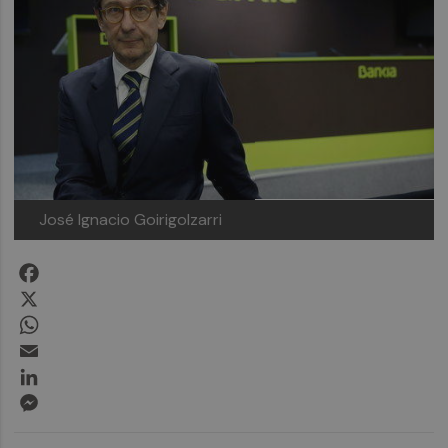
José Ignacio Goirigolzarri
Facebook
X
WhatsApp
Email
LinkedIn
Messenger