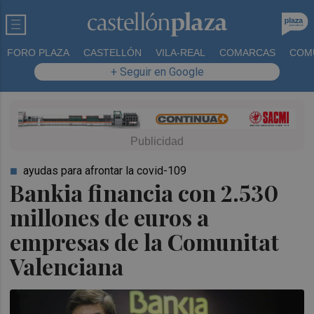
FORO PLAZA
CASTELLÓN
VILA-REAL
COMARCAS
COM
+ Seguir en Google
ayudas para afrontar la covid-109
Bankia financia con 2.530
millones de euros a
empresas de la Comunitat
Valenciana