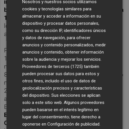
importe de las hipotecas que se han
Nosotros y nuestros socios utilizamos
beneficiado de estas moratorias asciende a
cookies y tecnologías similares para
almacenar y acceder a información en su
1.115 millones de euros
, mientras que el de
dispositivo y procesar datos personales,
los préstamos al consumo con
como su dirección IP, identificadores únicos
aplazamientos totalizan otros 107 millones.
y datos de navegación, para ofrecer
anuncios y contenido personalizados, medir
Por provincias, Bankia concedió más de
anuncios y contenido, obtener información
17.300 moratorias por importe de 729
sobre la audiencia y mejorar los servicios.
millones de euros a las familias de Valencia,
Proveedores de terceros (1725)
también
8.540 aplazamientos por una cuantía de 376
pueden procesar sus datos para estos y
otros fines, incluido el uso de datos de
millones a las familias residentes Alicante y
geolocalización precisos y características
2.900 soluciones por 117 millones
del dispositivo. Sus elecciones se aplican
acordadas con familias de Castellón.
solo a este sitio web. Algunos proveedores
El
director corporativo de la Territorial de
pueden basarse en el interés legítimo en
Bankia en Valencia y Castellón, Jaime
lugar del consentimiento; tiene derecho a
Casas
, ha subrayado que “desde el inicio de
oponerse en
Configuración de publicidad
.