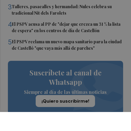
3
Talleres, pasacalles y hermandad: Nules celebra su
tradicional Nit dels Farolets
4
El PSPV acusa al PP de "dejar que crezca un 31 % la lista
de espera" en los centros de día de Castellón
5
El PSPV reclama un nuevo mapa sanitario para la ciudad
de Castelló "que vaya más allá de parches"
Suscríbete al canal de
Whatsapp
Siempre al día de las últimas noticias
¡Quiero suscribirme!