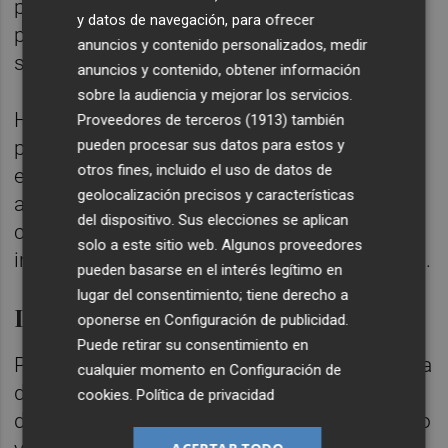
público "dentro de un proceso para que se
y datos de navegación, para ofrecer
pueda producir con todas las garantías y la
anuncios y contenido personalizados, medir
seguridad jurídica".
anuncios y contenido, obtener información
sobre la audiencia y mejorar los servicios.
Ha confiado así en poder hacerlo dentro del
Proveedores de terceros (1913)
también
pueden procesar sus datos para estos y
plazo para "resolver las cuestiones con la
otros fines, incluido el uso de datos de
empresa y aprobar la creación y el trámite
geolocalización precisos y características
administrativo con los informes
del dispositivo. Sus elecciones se aplican
correspondientes para dar luz a esa
solo a este sitio web. Algunos proveedores
incorporación definitiva" a la sanidad pública.
pueden basarse en el interés legítimo en
lugar del consentimiento; tiene derecho a
Defiende la contratación de verano
oponerse en
Configuración de publicidad
.
Puede retirar su consentimiento en
Por otro lado, la titular de Sanidad ha vuelto a
cualquier momento en
Configuración de
defender los más de 65 millones de euros
cookies
.
Política de privacidad
destinados al refuerzo de personal en verano