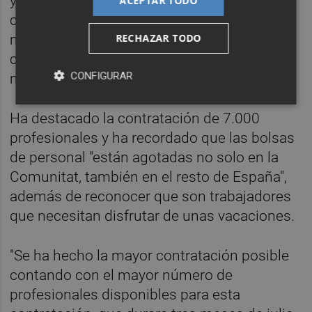
y a las vacaciones de los sanitarios, ante las
ACEPTAR TODO
críticas de algunos sindicatos. "Uno de los
RECHAZAR TODO
mayores esfuerzos" va para reforzar los
consultorios de la costa con 2,5 millones
CONFIGURAR
más que el año pasado.
Ha destacado la contratación de 7.000
profesionales y ha recordado que las bolsas
de personal "están agotadas no solo en la
Comunitat, también en el resto de España",
además de reconocer que son trabajadores
que necesitan disfrutar de unas vacaciones.
"Se ha hecho la mayor contratación posible
contando con el mayor número de
profesionales disponibles para esta