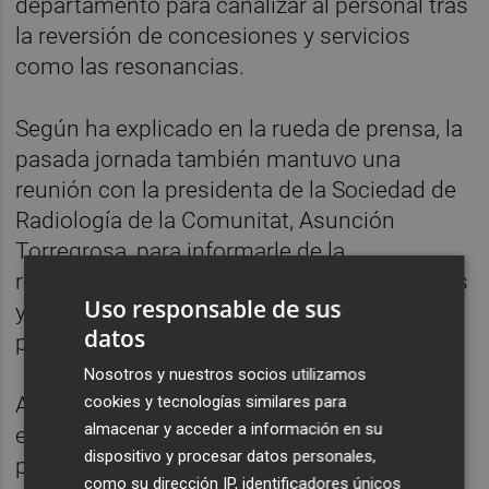
departamento para canalizar al personal tras
la reversión de concesiones y servicios
como las resonancias.
Según ha explicado en la rueda de prensa, la
pasada jornada también mantuvo una
reunión con la presidenta de la Sociedad de
Radiología de la Comunitat, Asunción
Torregrosa, para informarle de la
reanudación del proceso de "conversaciones
Uso responsable de sus
y negociaciones" con la UTE que tiene el
datos
personal a su cargo.
Nosotros y nuestros socios utilizamos
cookies y tecnologías similares para
A partir de ahí, Barceló pretende abordar y
almacenar y acceder a información en su
establecer "ya" el número de plazas o de
dispositivo y procesar datos personales,
personas a incorporar al sistema sanitario
como su dirección IP, identificadores únicos