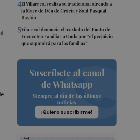
4
El Villarreal realiza su tradicional ofrenda a
la Mare de Déu de Gràcia y Sant Pasqual
Baylón
5
Vila-real denuncia el traslado del Punto de
el
Encuentro Familiar a Onda por "el perjuicio
que supondrá para las familias"
Suscríbete al canal
de Whatsapp
de
Siempre al día de las últimas
noticias
¡Quiero suscribirme!