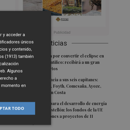
r y acceder a
tificadores únicos
Últimas Noticias
cios y contenido,
1
Castelló apuesta por convertir el eclipse en
os (1913)
también
un referente científico: recibirá a un gran
a
calización
equipo de expertos
 web. Algunos
derecho a
2
El Villarreal anuncia a sus seis capitanes:
ier momento en
Gerard Moreno, Foyth, Comesaña, Ayoze,
Cardona y Logan Costa
3
Otra inyección para el desarrollo de energía
y
PTAR TODO
renovable en Castellón: los fondos de la UE
destinan 19 millones a proyectos de 11
municipios