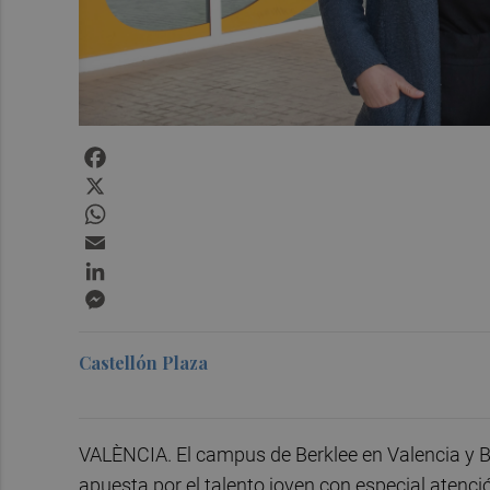
Facebook
X
WhatsApp
Email
LinkedIn
Messenger
Castellón Plaza
VALÈNCIA. El campus de Berklee en Valencia y 
apuesta por el talento joven con especial atenci