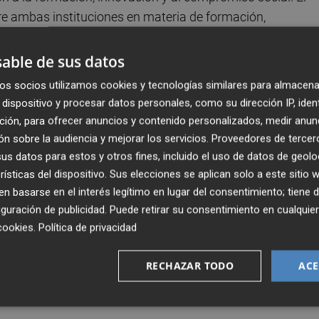
tre ambas instituciones en materia de formación,
able de sus datos
a que todos tenemos acceso a las
os socios utilizamos cookies y tecnologías similares para almacena
n nuestro entorno, en lo social y
dispositivo y procesar datos personales, como su dirección IP, iden
a María M. Iturriaga, directora
ción, para ofrecer anuncios y contenido personalizados, medir anun
 se debe recorrer desde la educación y la innovación. Por
n sobre la audiencia y mejorar los servicios.
Proveedores de tercer
orque permitirá poner el foco en una formación que gener
s datos para estos y otros fines, incluido el uso de datos de geolo
rísticas del dispositivo. Sus elecciones se aplican solo a este sitio
 futuro”.
 basarse en el interés legítimo en lugar del consentimiento; tiene 
guración de publicidad
. Puede retirar su consentimiento en cualqu
ial Este de BBVA, señaló que “la
cookies
.
Política de privacidad
más reputadas del mundo, catalizadora de talento,
zar nuestro propósito de crear oportunidades. Estamos mu
RECHAZAR TODO
ACE
desarrollo profesional de cientos de estudiantes, a la vez
mejor y más inclusivo.”