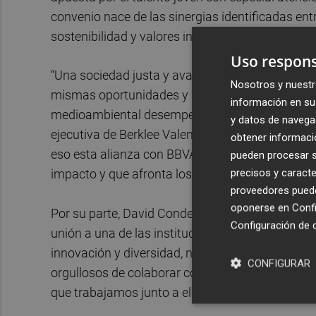
convenio nace de las sinergias identificadas en
sostenibilidad y valores institucionales.
Uso respons
“Una sociedad justa y avanzada es aquella en l
Nosotros y nuestr
mismas oportunidades y donde el compromiso co
información en su 
medioambiental desempeña un papel clave” afirm
y datos de navega
ejecutiva de Berklee Valencia. “Es un camino que
obtener informació
eso esta alianza con BBVA es tan importante, p
pueden procesar su
precisos y caracte
impacto y que afronta los retos del presente y del
proveedores pueden
oponerse en
Confi
Por su parte, David Conde, director de la Territor
Configuración de 
unión a una de las instituciones universitarias 
innovación y diversidad, nos permite materiali
CONFIGURAR
orgullosos de colaborar con Berklee en apoyar el 
que trabajamos junto a ellos en crear un futuro 