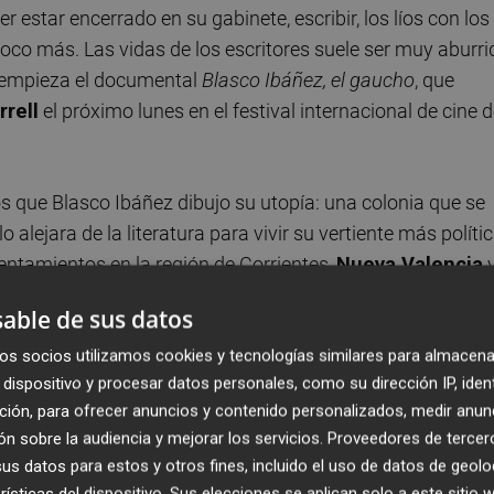
er estar encerrado en su gabinete, escribir, los líos con los
poco más. Las vidas de los escritores suele ser muy aburri
í empieza el documental
Blasco Ibáñez, el gaucho
, que
rrell
el próximo lunes en el festival internacional de cine 
os que Blasco Ibáñez dibujo su utopía: una colonia que se
alejara de la literatura para vivir su vertiente más polític
entamientos en la región de Corrientes,
Nueva Valencia
 la mala planificación del propio Blasco Ibáñez y el
able de sus datos
rtas de su primera Guerra Mundial.
os socios utilizamos cookies y tecnologías similares para almacena
dispositivo y procesar datos personales, como su dirección IP, iden
 sufrió tras años intenso de vida política en València y en
ción, para ofrecer anuncios y contenido personalizados, medir anun
na de esperanzas. La promesa de una vida mejor le abocó 
n sobre la audiencia y mejorar los servicios.
Proveedores de tercer
, se hizo con dos terrenos en un lugar “que le recordaba a
s datos para estos y otros fines, incluido el uso de datos de geolo
rísticas del dispositivo. Sus elecciones se aplican solo a este sitio