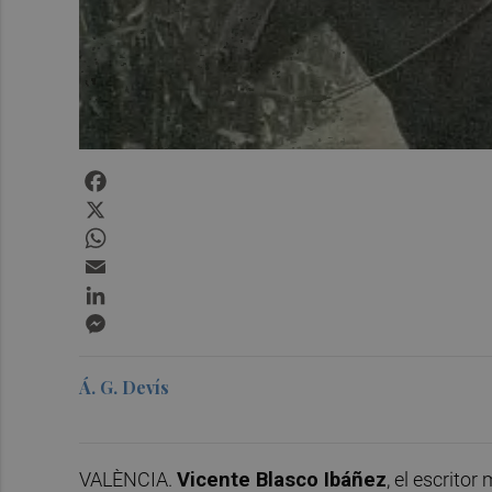
Facebook
X
WhatsApp
Email
LinkedIn
Messenger
Á. G. Devís
VALÈNCIA.
Vicente Blasco Ibáñez
, el escrito