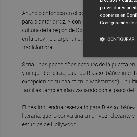
proveedores pueden
Anunció entonces en el periódico
El Pueblo
su id
oponerse en
Confi
para plantar arroz. Y con él se fueron quienes, 
Configuración de 
cultura de la región de Corrientes. Ahora la pae
en la provincia argentina, que ha seguido manten
CONFIGURAR
tradición oral.
Sería unos pocos años después de la puesta en 
y ningún beneficio, cuando Blasco Ibáñez intent
excepción de su chalet en la Malvarrosa), un últ
familias también irían vaciando con el paso del
El destino tendría reservado para Blasco Ibáñez 
literaria, que lo convertiría en un voz relevante
estudios de Hollywood.