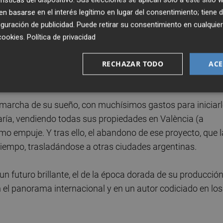
 basarse en el interés legítimo en lugar del consentimiento; tiene 
ea para reclutar a familias que se dedicaran a la agricultu
guración de publicidad
. Puede retirar su consentimiento en cualqu
cuando el proyecto fracasó, se quedaron y cambiaron la
cookies
.
Política de privacidad
lla o las canciones tradicionales valencianas no son extrañ
iendo la influencia de las familias migrantes a través de 
RECHAZAR TODO
ACE
marcha de su sueño, con muchísimos gastos para iniciar
aría, vendiendo todas sus propiedades en València (a
imo empuje. Y tras ello, el abandono de ese proyecto, que 
 tiempo, trasladándose a otras ciudades argentinas.
un futuro brillante, el de la época dorada de su producció
 en el panorama internacional y en un autor codiciado en los