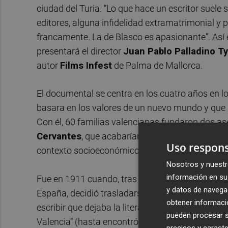
ciudad del Turia. “Lo que hace un escritor suele s
editores, alguna infidelidad extramatrimonial y 
francamente. La de Blasco es apasionante”. As
presentará el director
Juan Pablo Palladino Ty
autor
Films Infest
de Palma de Mallorca.
El documental se centra en los cuatro años en l
basara en los valores de un nuevo mundo y que lo 
Con él, 60 familias valencianas fundaron dos as
Cervantes
, que acabarían siendo un fracaso por
Uso respons
contexto socioeconómico de un mundo a las pue
Nosotros y nuestr
información en su 
Fue en 1911 cuando, tras el desgaste político que
y datos de navega
España, decidió trasladarse a una Argentina lle
obtener informació
escribir que dejaba la literatura para ser colono
pueden procesar su
Valencia” (hasta encontró una Albufera de allá).
precisos y caracte