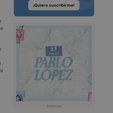
¡Quiero suscribirme!
e
as
n
n
ía