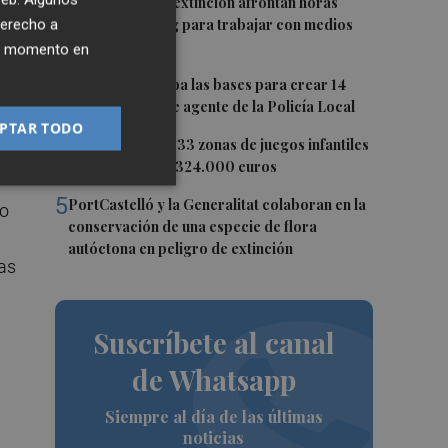
2
Los equipos de extinción afrontan horas
"vitales" en Tírig para trabajar con medios
derecho a
ra
aéreos
ier momento en
3
Burriana aprueba las bases para crear 14
as
nuevas plazas de agente de la Policía Local
la
PTAR TODO
4
Castelló mejora 33 zonas de juegos infantiles
en julio: destina 324.000 euros
5
PortCastelló y la Generalitat colaboran en la
lo
conservación de una especie de flora
autóctona en peligro de extinción
las
Suscríbete al canal
n
de Whatsapp
Siempre al día de las últimas
noticias