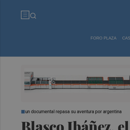
FORO PLAZA
CA
un documental repasa su aventura por argentina
Blasco Ibáñez, e