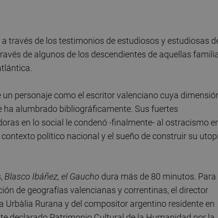
a a través de los testimonios de estudiosos y estudiosas d
través de algunos de los descendientes de aquellas famili
tlántica.
de un personaje como el escritor valenciano cuya dimensió
e ha alumbrado bibliográficamente. Sus fuertes
doras en lo social le condenó -finalmente- al ostracismo e
el contexto político nacional y el sueño de construir su utop
s,
Blasco Ibáñez, el Gaucho
dura más de 80 minutos. Para
ión de geografías valencianas y correntinas, el director
 Urbàlia Rurana y del compositor argentino residente en
e declarado Patrimonio Cultural de la Humanidad por la