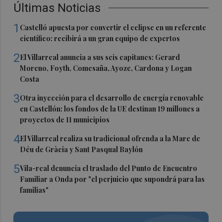
Últimas Noticias
1
Castelló apuesta por convertir el eclipse en un referente
científico: recibirá a un gran equipo de expertos
2
El Villarreal anuncia a sus seis capitanes: Gerard
Moreno, Foyth, Comesaña, Ayoze, Cardona y Logan
Costa
3
Otra inyección para el desarrollo de energía renovable
en Castellón: los fondos de la UE destinan 19 millones a
proyectos de 11 municipios
4
El Villarreal realiza su tradicional ofrenda a la Mare de
Déu de Gràcia y Sant Pasqual Baylón
5
Vila-real denuncia el traslado del Punto de Encuentro
Familiar a Onda por "el perjuicio que supondrá para las
familias"