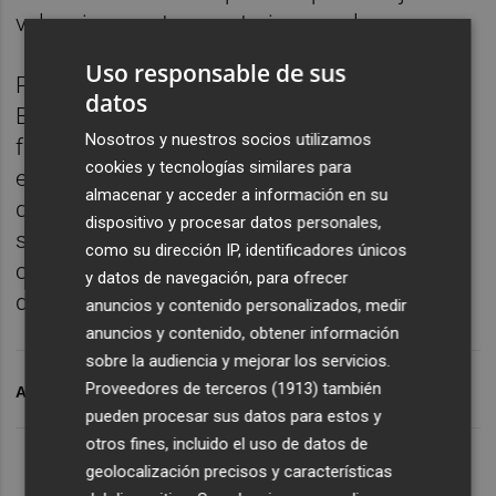
valenciano y otras materias escolares.
Uso responsable de sus
Por otro lado, en el portal del profesorado,
datos
Bromera mantendrá al alcance de las
Nosotros y nuestros socios utilizamos
familias y el profesorado otros materiales
cookies y tecnologías similares para
educativos complementarios (atención a la
almacenar y acceder a información en su
diversidad, guías didácticas, recursos
dispositivo y procesar datos personales,
sonoros, entre otros), para facilitar la
como su dirección IP, identificadores únicos
continuidad de las actividades docentes
y datos de navegación, para ofrecer
desde casa.
anuncios y contenido personalizados, medir
anuncios y contenido, obtener información
sobre la audiencia y mejorar los servicios.
Proveedores de terceros (1913)
también
ARCHIVADO EN
BROMERA
pueden procesar sus datos para estos y
otros fines, incluido el uso de datos de
geolocalización precisos y características