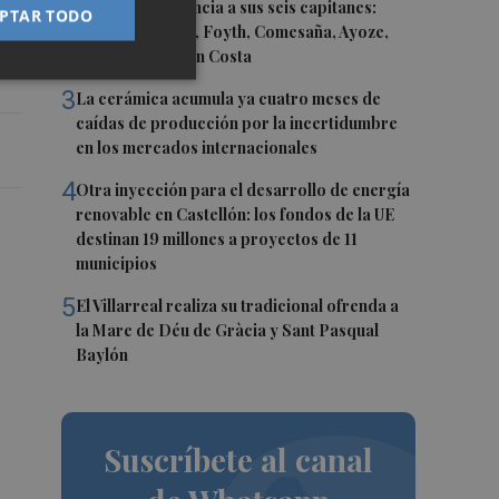
la
2
El Villarreal anuncia a sus seis capitanes:
PTAR TODO
Gerard Moreno, Foyth, Comesaña, Ayoze,
o
Cardona y Logan Costa
3
La cerámica acumula ya cuatro meses de
caídas de producción por la incertidumbre
en los mercados internacionales
4
Otra inyección para el desarrollo de energía
renovable en Castellón: los fondos de la UE
destinan 19 millones a proyectos de 11
municipios
5
El Villarreal realiza su tradicional ofrenda a
la Mare de Déu de Gràcia y Sant Pasqual
Baylón
Suscríbete al canal