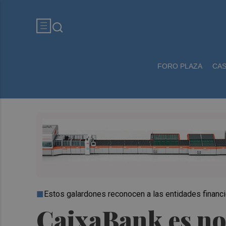
FORO PLAZA
CA
Estos galardones reconocen a las entidades financ
CaixaBank es no