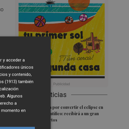
co
r y acceder a
tificadores únicos
cios y contenido,
n
os (1913)
también
calización
Últimas Noticias
 web. Algunos
derecho a
1
Castelló apuesta por convertir el eclipse en
ier momento en
un referente científico: recibirá a un gran
equipo de expertos