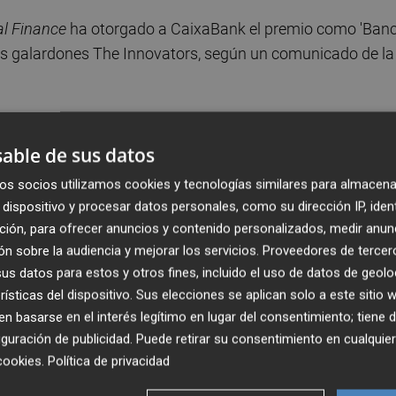
l Finance
ha otorgado a CaixaBank el premio como 'Ban
os galardones The Innovators, según un comunicado de la
ncieras que destacan por su innovación en el diseño de
del futuro, y que, además, han sabido aprovechar la
able de sus datos
 en todo momento durante la pandemia.
os socios utilizamos cookies y tecnologías similares para almacena
dispositivo y procesar datos personales, como su dirección IP, iden
 innovación y desarrollo tecnológico" de CaixaBank, que
ción, para ofrecer anuncios y contenido personalizados, medir anun
icanal y con capacidad multiproducto y que cuenta con u
n sobre la audiencia y mejorar los servicios.
Proveedores de tercer
s datos para estos y otros fines, incluido el uso de datos de geolo
rísticas del dispositivo. Sus elecciones se aplican solo a este sitio
 basarse en el interés legítimo en lugar del consentimiento; tiene 
seph Giarraputo
, ha explicado que "la innovación en los
guración de publicidad
. Puede retirar su consentimiento en cualqu
ofrecer apoyo" a los clientes durante la pandemia.
cookies
.
Política de privacidad