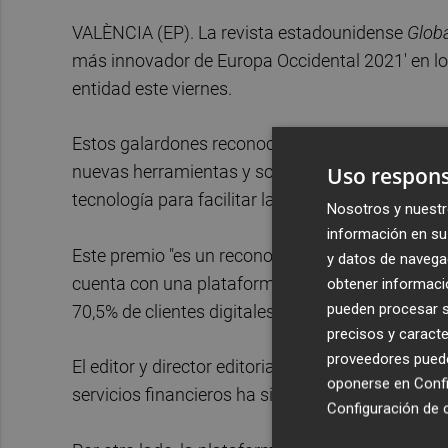
VALÈNCIA (EP). La revista estadounidense
Globa
más innovador de Europa Occidental 2021' en l
entidad este viernes.
Estos galardones reconocen a las entidades fina
nuevas herramientas y soluciones para la banca 
Uso respons
tecnología para facilitar la operativa bancaria
Nosotros y nuestr
información en su 
Este premio "es un reconocimiento a la continua
y datos de navega
cuenta con una plataforma de distribución mult
obtener informació
pueden procesar su
70,5% de clientes digitales.
precisos y caracte
proveedores pueden
El editor y director editorial de Global Finance,
Jo
oponerse en
Confi
servicios financieros ha sido crucial para poder 
Configuración de 