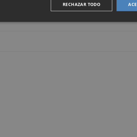
resas y Negocios, lanzada en 2020, ha sido premiada en 
RECHAZAR TODO
ACE
de los premios, y la aplicación para particulares ha recibid
n.