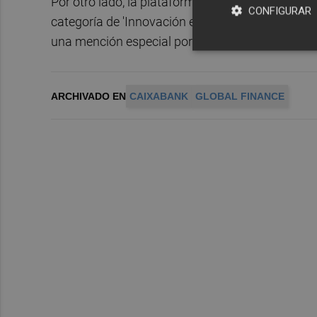
Por otro lado, la plataforma CaixaBankNow Emp
CONFIGURAR
categoría de 'Innovación en gestión de efectivo' 
una mención especial por su continua innovació
ARCHIVADO EN
CAIXABANK
GLOBAL FINANCE