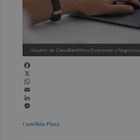
Usuario de CaixaBankNow Empresas y Negocios
Facebook
X
WhatsApp
Email
LinkedIn
Messenger
Castellón Plaza