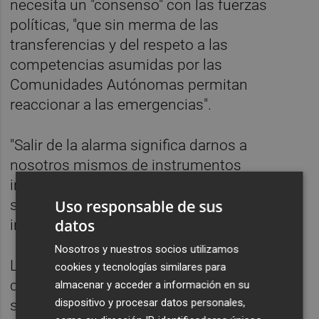
necesita un "consenso" con las fuerzas
políticas, "que sin merma de las
transferencias y del respeto a las
competencias asumidas por las
Comunidades Autónomas permitan
reaccionar a las emergencias".
"Salir de la alarma significa darnos a
nosotros mismos de instrumentos
importantes para poder navegar cualquier
Uso responsable de sus
situación que vuelva a perturbarnos", ha
datos
incidido.
Nosotros y nuestros socios utilizamos
La propia Calvo ha abierto una ronda de
cookies y tecnologías similares para
contactos con los grupos políticos para
almacenar y acceder a información en su
dispositivo y procesar datos personales,
sondear su disposición a apoyar una quinta