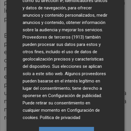
como su dirección IP, identificadores únicos
prórroga del estado de alarma de un mes, en
y datos de navegación, para ofrecer
lugar de los 15 días habituales que venía
anuncios y contenido personalizados, medir
proponiendo el Ejecutivo.
anuncios y contenido, obtener información
sobre la audiencia y mejorar los servicios.
El líder del PP, Pablo Casado, ya avanzó a la
Proveedores de terceros (1913)
también
propia Calvo en una conversación telefónica
pueden procesar sus datos para estos y
este lunes pasado que su grupo votaría en
otros fines, incluido el uso de datos de
geolocalización precisos y características
contra de esta prórroga. Los 'populares' se
del dispositivo. Sus elecciones se aplican
muestran contrarios a seguir ampliando el
solo a este sitio web. Algunos proveedores
estado de alarma y han propuesto un
pueden basarse en el interés legítimo en
paquete de medidas alternativo que incluye
lugar del consentimiento; tiene derecho a
un plan de desescalada jurídica que apunta a
oponerse en
Configuración de publicidad
.
más de media docena de leyes para limitar la
Puede retirar su consentimiento en
movilidad de los ciudadanos sin tener que
cualquier momento en
Configuración de
recurrir a la alarma.
cookies
.
Política de privacidad