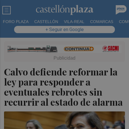
FORO PLAZA
CASTELLÓN
VILA-REAL
COMARCAS
COM
+ Seguir en Google
Calvo defiende reformar la
ley para responder a
eventuales rebrotes sin
recurrir al estado de alarma