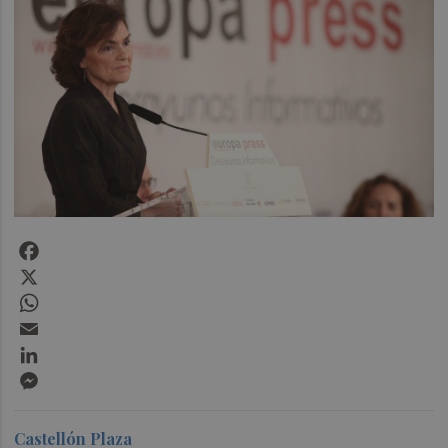
Facebook
X
WhatsApp
Email
LinkedIn
Messenger
Castellón Plaza