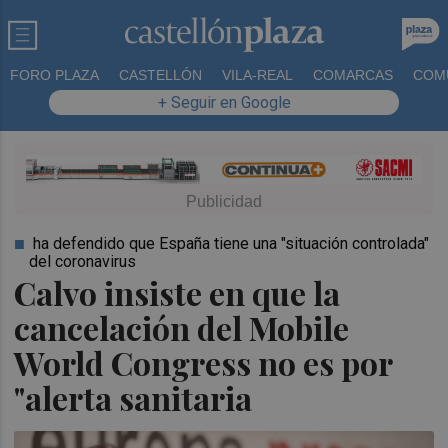
FORO PLAZA
CASTELLÓN
VILA-REAL
COMARCAS
COM
+ Seguir en Google
ha defendido que España tiene una "situación controlada"
del coronavirus
Calvo insiste en que la
cancelación del Mobile
World Congress no es por
"alerta sanitaria