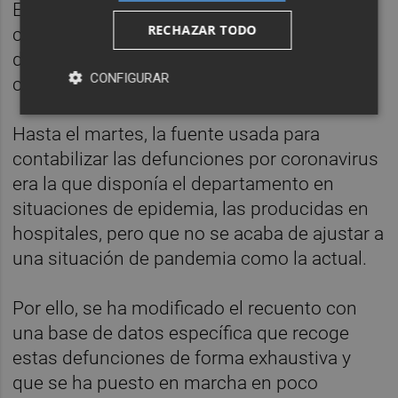
Esta ampliación de datos es fruto del
RECHAZAR TODO
cumplimiento de la orden dada por el
departamento a las empresas funerarias de
CONFIGURAR
comunicar este tipo de información.
Hasta el martes, la fuente usada para
contabilizar las defunciones por coronavirus
era la que disponía el departamento en
situaciones de epidemia, las producidas en
hospitales, pero que no se acaba de ajustar a
una situación de pandemia como la actual.
Por ello, se ha modificado el recuento con
una base de datos específica que recoge
estas defunciones de forma exhaustiva y
que se ha puesto en marcha en poco