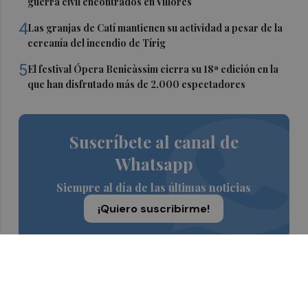
guerra civil encontrados en Villores
4
Las granjas de Catí mantienen su actividad a pesar de la
cercanía del incendio de Tírig
5
El festival Ópera Benicàssim cierra su 18ª edición en la
que han disfrutado más de 2.000 espectadores
Suscríbete al canal de
Whatsapp
Siempre al día de las últimas noticias
¡Quiero suscribirme!