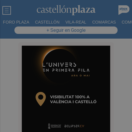
FORO PLAZA
CASTELLÓN
VILA-REAL
COMARCAS
COM
+ Seguir en Google