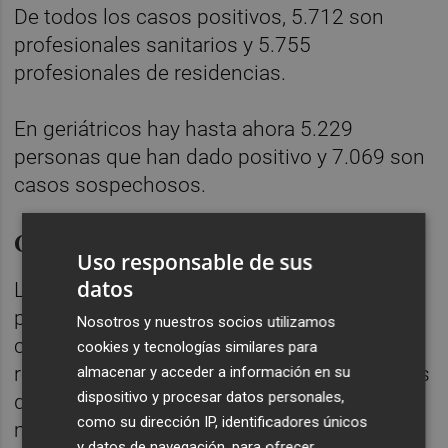
De todos los casos positivos, 5.712 son
profesionales sanitarios y 5.755
profesionales de residencias.
En geriátricos hay hasta ahora 5.229
personas que han dado positivo y 7.069 son
casos sospechosos.
Cambio de método
Uso responsable de sus
datos
La Conselleria de Salud ha culminado así un
proceso de ampliación de datos que
Nosotros y nuestros socios utilizamos
comunica diariamente, que hasta ahora
cookies y tecnologías similares para
recogían las defunciones en hospitales, a las
almacenar y acceder a información en su
dispositivo y procesar datos personales,
que se suman a partir de este miércoles las
como su dirección IP, identificadores únicos
muertes en residencias y domicilios, lo que
y datos de navegación, para ofrecer