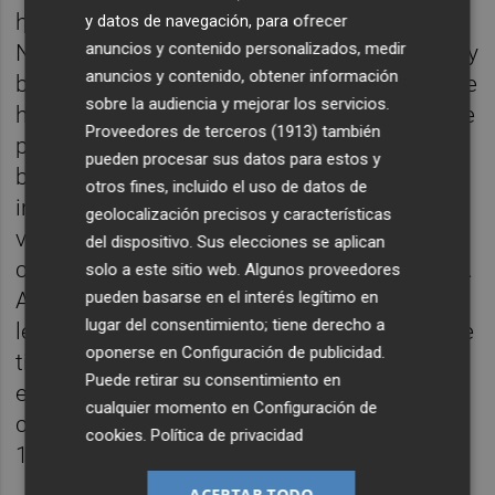
hacen reverencia, tienen apenas vida social.
y datos de navegación, para ofrecer
anuncios y contenido personalizados, medir
No salen de fiestas y aperitivos por terrazas y
anuncios y contenido, obtener información
bares. Y cuando se les dice lo que tienen que
sobre la audiencia y mejorar los servicios.
hacer, acatan las normas. No necesitan “ir de
Proveedores de terceros (1913)
también
puntilla” por si eso “sienta mal” al prójimo. El
pueden procesar sus datos para estos y
bien común es más importante del
otros fines, incluido el uso de datos de
individual. Poseen consciencia colectiva,
geolocalización precisos y características
visión y pensamiento sistémico: piensan
del dispositivo. Sus elecciones se aplican
como si el colectivo fuera una entidad única.
solo a este sitio web. Algunos proveedores
Además, tienen tecnología y educación para
pueden basarse en el interés legítimo en
lugar del consentimiento; tiene derecho a
leer el Big Data y han renunciado desde hace
oponerse en
Configuración de publicidad
.
tiempo al “derecho a la privacidad individual”
Puede retirar su consentimiento en
en pro de la “oportunidad de crecer como
cualquier momento en
Configuración de
conjunto”. Por eso supieron aislar el COVID-
cookies
.
Política de privacidad
19 y reducir su agresividad.
ACEPTAR TODO