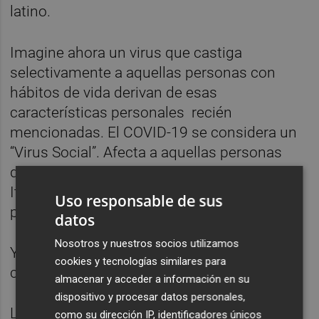
latino.
Imagine ahora un virus que castiga
selectivamente a aquellas personas con
hábitos de vida derivan de esas
características personales recién
mencionadas. El COVID-19 se considera un
“Virus Social”. Afecta a aquellas personas
que tienen muchos contactos físicos: en
Italia llama la atención la gran cantidad de
Uso responsable de sus
políticos infectados.
datos
Nosotros y nuestros socios utilizamos
Y mientras China declaraba ayer solo doce
cookies y tecnologías similares para
contagios, Italia declaraba más de dos mil.
almacenar y acceder a información en su
dispositivo y procesar datos personales,
Los chinos no dan la mano, no se besan,
como su dirección IP, identificadores únicos