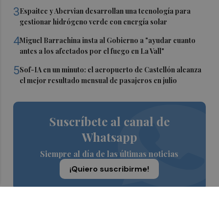
3
Espaitec y Abervian desarrollan una tecnología para
gestionar hidrógeno verde con energía solar
4
Miguel Barrachina insta al Gobierno a "ayudar cuanto
antes a los afectados por el fuego en La Vall"
5
Sof-IA en un minuto: el aeropuerto de Castellón alcanza
el mejor resultado mensual de pasajeros en julio
Suscríbete al canal de
Whatsapp
Siempre al día de las últimas noticias
¡Quiero suscribirme!