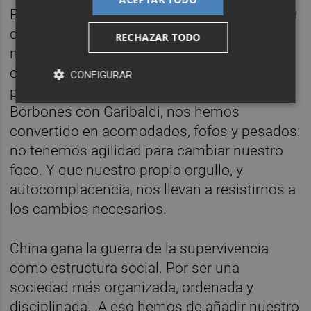
El COVID-19 pone de manifiesto que el estilo
de vida occidental europeo es obsoleto, que
RECHAZAR TODO
nuestros hábitos son nuestro mayor
enemigo. Que como la armada naval que
CONFIGURAR
perdió en Trafalgar, o el ejército de los
Borbones con Garibaldi, nos hemos
convertido en acomodados, fofos y pesados:
no tenemos agilidad para cambiar nuestro
foco. Y que nuestro propio orgullo, y
autocomplacencia, nos llevan a resistirnos a
los cambios necesarios.
China gana la guerra de la supervivencia
como estructura social. Por ser una
sociedad más organizada, ordenada y
disciplinada. A eso hemos de añadir nuestro