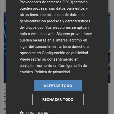
Proveedores de terceros (1913)
también
pueden procesar sus datos para estos y
otros fines, incluido el uso de datos de
geolocalización precisos y características
del dispositivo. Sus elecciones se aplican
solo a este sitio web. Algunos proveedores
pueden basarse en el interés legítimo en
lugar del consentimiento; tiene derecho a
oponerse en
Configuración de publicidad
.
Puede retirar su consentimiento en
cualquier momento en
Configuración de
cookies
.
Política de privacidad
ACEPTAR TODO
En materia de phishing relacionado con
COVID-19, se han creado webs y campañas
RECHAZAR TODO
de marketing electrónico, incluso vía SMS,
sobre información y ayudas de
CONFIGURAR