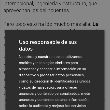
internacional, ingeniería y estructura, que
aprovechan los delincuentes.
Pero todo esto ha ido mucho más allá.
La
irrupción en nuestras vidas del coronavirus
ha motivado todo tipo de
Uso responsable de sus
ciberataques
relacionados con el mismo,
datos
que siguieron la misma línea ascendente
Nosotros y nuestros socios utilizamos
que su propagación, pero que ya han
cookies y tecnologías similares para
desembocado en un incremento
almacenar y acceder a información en su
exponencial día a día y no sólo de phishing,
dispositivo y procesar datos personales,
sino también de estafas, aplicaciones falsas
como su dirección IP, identificadores únicos
o con malware (software malicioso) como
y datos de navegación, para ofrecer
troyanos o ransomware (básicamente
anuncios y contenido personalizados, medir
secuestro de sistemas y datos hasta el pago
anuncios y contenido, obtener información
de un rescate).
sobre la audiencia y mejorar los servicios.