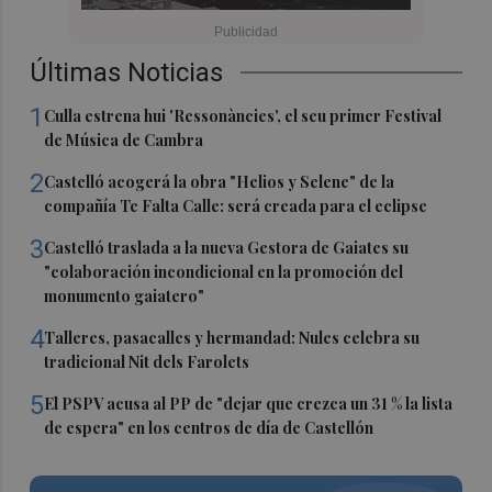
Últimas Noticias
1
Culla estrena hui 'Ressonàncies', el seu primer Festival
de Música de Cambra
2
Castelló acogerá la obra "Helios y Selene" de la
compañía Te Falta Calle: será creada para el eclipse
3
Castelló traslada a la nueva Gestora de Gaiates su
"colaboración incondicional en la promoción del
monumento gaiatero"
4
Talleres, pasacalles y hermandad: Nules celebra su
tradicional Nit dels Farolets
5
El PSPV acusa al PP de "dejar que crezca un 31 % la lista
de espera" en los centros de día de Castellón