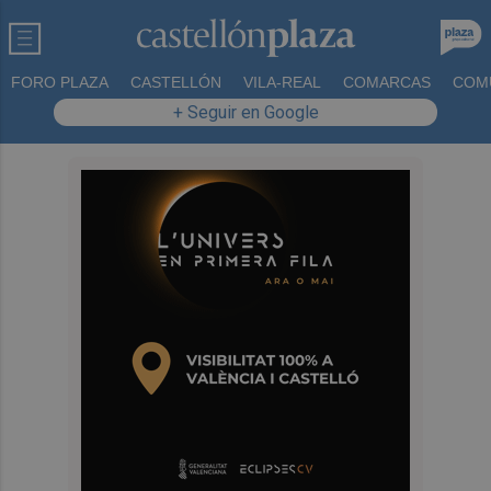
FORO PLAZA
CASTELLÓN
VILA-REAL
COMARCAS
COM
+ Seguir en Google