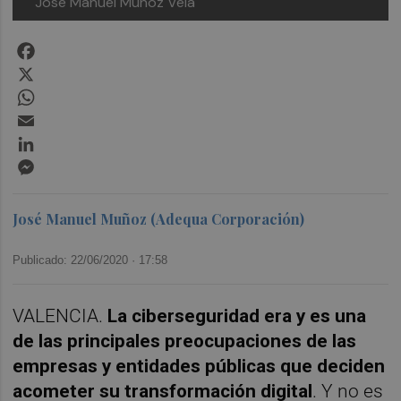
José Manuel Muñoz Vela
Facebook
X
WhatsApp
Email
LinkedIn
Messenger
José Manuel Muñoz (Adequa Corporación)
Publicado: 22/06/2020 ·
17:58
VALENCIA.
La ciberseguridad era y es una
de las principales preocupaciones de las
empresas y entidades públicas que deciden
acometer su transformación digital
. Y no es