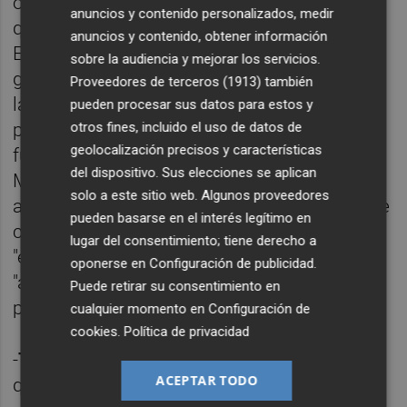
o lo que es lo mismo, pasarán de curso. Lo
anuncios y contenido personalizados, medir
que no significa, aclaran desde
anuncios y contenido, obtener información
Educación,
que tendrán un aprobado
sobre la audiencia y mejorar los servicios.
general, pues los estudiantes no van a tener
Proveedores de terceros (1913)
también
la misma nota, sino que se evaluará
pueden procesar sus datos para estos y
otros fines, incluido el uso de datos de
particularmente a cada uno de ellos en
geolocalización precisos y características
función de sus expedientes. Ahora bien, el
del dispositivo. Sus elecciones se aplican
Ministerio de Educación y las comunidades
solo a este sitio web. Algunos proveedores
autónomas sí acordaron que la repetición de
pueden basarse en el interés legítimo en
curso deberá aplicarse en casos
lugar del consentimiento; tiene derecho a
"excepcionales" y tendrá que estar
oponerse en
Configuración de publicidad
.
"argumentada y acompañada de un plan
Puede retirar su consentimiento en
preciso de recuperación".
cualquier momento en
Configuración de
cookies
.
Política de privacidad
-
Temario pendiente.
La materia que haya
ACEPTAR TODO
quedado pendiente de impartir o no hayan