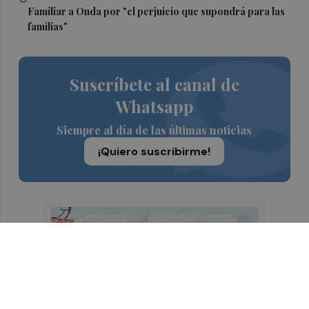
Familiar a Onda por "el perjuicio que supondrá para las
familias"
Suscríbete al canal de
Whatsapp
Siempre al día de las últimas noticias
¡Quiero suscribirme!