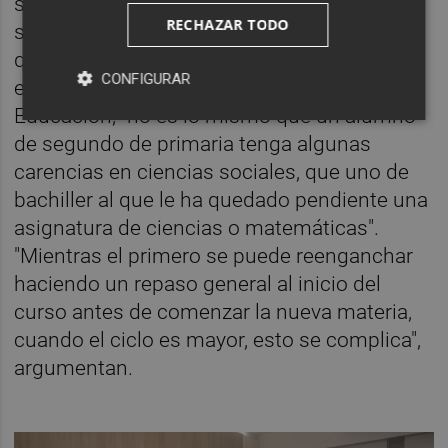
sido superada se abordará en el curso
RECHAZAR TODO
siguiente. Ahora bien, deberá estudiarse de
qué manera introducirlo en cada etapa
CONFIGURAR
educativa. Esto es porque, explican desde
Educación, "no es lo mismo que un alumno
de segundo de primaria tenga algunas
carencias en ciencias sociales, que uno de
bachiller al que le ha quedado pendiente una
asignatura de ciencias o matemáticas".
"Mientras el primero se puede reenganchar
haciendo un repaso general al inicio del
curso antes de comenzar la nueva materia,
cuando el ciclo es mayor, esto se complica",
argumentan.