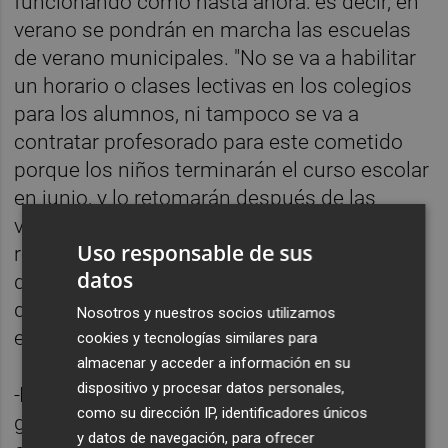
funcionando como hasta ahora: es decir, en
verano se pondrán en marcha las escuelas
de verano municipales. "No se va a habilitar
un horario o clases lectivas en los colegios
para los alumnos, ni tampoco se va a
contratar profesorado para este cometido
porque los niños terminarán el curso escolar
en junio, y lo retomarán después de las
vacaciones de verano atendiendo a las
Uso responsable de sus
recuperaciones que deban realizar", explican
datos
desde el departamento de Campanar. "Lo
que funcionará, como cada año, son les
Nosotros y nuestros socios utilizamos
escoletes d'estiu", concluyen.
cookies y tecnologías similares para
almacenar y acceder a información en su
dispositivo y procesar datos personales,
-
Repetición "excepcional"
. Como norma
como su dirección IP, identificadores únicos
general, todos los alumnos promocionarán;
y datos de navegación, para ofrecer