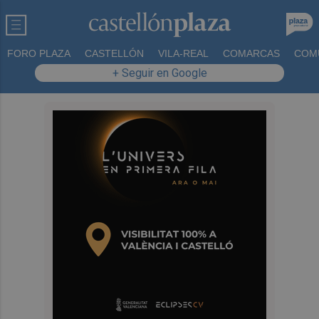
FORO PLAZA
CASTELLÓN
VILA-REAL
COMARCAS
COM
+ Seguir en Google