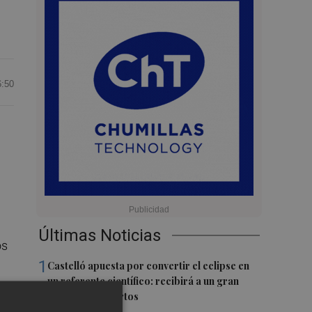
6:50
Últimas Noticias
os
1
Castelló apuesta por convertir el eclipse en
un referente científico: recibirá a un gran
equipo de expertos
e