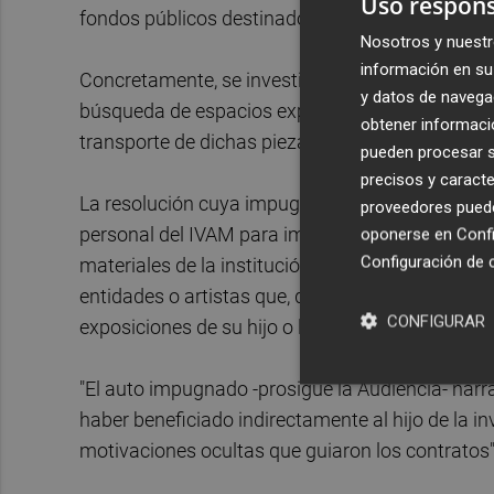
Uso respons
fondos públicos destinados al tercer mundo), Raf
Nosotros y nuestr
información en su 
Concretamente, se investiga la labor de personal
y datos de navega
búsqueda de espacios expositivos en diversos l
obtener informació
transporte de dichas piezas.
pueden procesar su
precisos y caracte
La resolución cuya impugnación ha rechazado la
proveedores pueden
personal del IVAM para impulsar la carrera artís
oponerse en
Confi
Configuración de 
materiales de la institución, concediendo servi
entidades o artistas que, de forma paralela, eje
CONFIGURAR
exposiciones de su hijo o la edición de los corr
"El auto impugnado -prosigue la Audiencia- narr
haber beneficiado indirectamente al hijo de la i
motivaciones ocultas que guiaron los contratos"