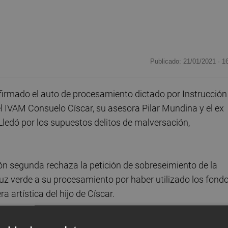
Publicado: 21/01/2021 ·
1
firmado el auto de procesamiento dictado por Instrucción
el IVAM Consuelo Císcar, su asesora Pilar Mundina y el ex
ledó por los supuestos delitos de malversación,
ión segunda rechaza la petición de sobreseimiento de la
luz verde a su procesamiento por haber utilizado los fond
 artística del hijo de Císcar.
eller Rafael Blasco (condenado doblemente por el desvío d