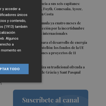
2
El Villarreal anuncia a sus seis capitanes:
r y acceder a
Gerard Moreno, Foyth, Comesaña, Ayoze,
Cardona y Logan Costa
tificadores únicos
a
cios y contenido,
3
La cerámica acumula ya cuatro meses de
os (1913)
también
caídas de producción por la incertidumbre
calización
en los mercados internacionales
 web. Algunos
4
Otra inyección para el desarrollo de energía
derecho a
renovable en Castellón: los fondos de la UE
ier momento en
destinan 19 millones a proyectos de 11
municipios
5
El Villarreal realiza su tradicional ofrenda a
PTAR TODO
la Mare de Déu de Gràcia y Sant Pasqual
Baylón
n
Suscríbete al canal