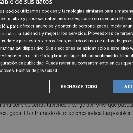
able de sus datos
ael Blasco Císcar, de nombre artístico 'Rablaci'.
os socios utilizamos cookies y tecnologías similares para almacena
dispositivo y procesar datos personales, como su dirección IP, iden
 del IVAM a las órdenes de Císcar por su actuación para l
ción, para ofrecer anuncios y contenido personalizados, medir anun
ugares del mundo o el pago con fondos públicos del
n sobre la audiencia y mejorar los servicios.
Proveedores de tercer
s datos para estos y otros fines, incluido el uso de datos de geolo
rísticas del dispositivo. Sus elecciones se aplican solo a este sitio
 Audiencia atribuye a Ciscar el haber hecho un uso
 basarse en el interés legítimo en lugar del consentimiento; tiene 
tica de su hijo, haciendo uso de los medios personales y
guración de publicidad
. Puede retirar su consentimiento en cualqu
cookies
.
Política de privacidad
cios o comprando obra con cargo a los fondos del IVAM a
cutaban los mismos o similares servicios para las
RECHAZAR TODO
ACE
espondientes catálogos.
a una serie de contrataciones a cargo del IVAM que puede
nvestigada. El entramado de relaciones indica las posibles
.