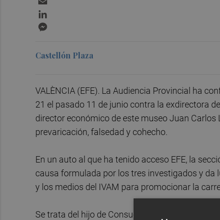
LinkedIn
Messenger
Castellón Plaza
VALÈNCIA (EFE). La Audiencia Provincial ha con
21 el pasado 11 de junio contra la exdirectora d
director económico de este museo Juan Carlos L
prevaricación, falsedad y cohecho.
En un auto al que ha tenido acceso EFE, la secc
causa formulada por los tres investigados y da 
y los medios del IVAM para promocionar la carrera
Se trata del hijo de Consuelo Císcar y el excons