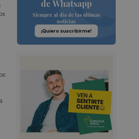
de Whatsapp
s
tos
Siempre al día de las últimas
noticias
¡Quiero suscribirme!
,
os:
ra