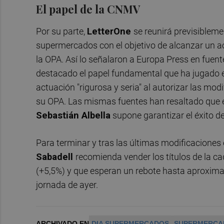
El papel de la CNMV
Por su parte,
LetterOne
se reunirá previsiblem
supermercados con el objetivo de alcanzar un a
la OPA. Así lo señalaron a Europa Press en fuen
destacado el papel fundamental que ha jugado el
actuación "rigurosa y seria" al autorizar las mod
su OPA. Las mismas fuentes han resaltado que e
Sebastián Albella
supone garantizar el éxito d
Para terminar y tras las últimas modificaciones e
Sabadell
recomienda vender los títulos de la c
(+5,5%) y que esperan un rebote hasta aproximar
jornada de ayer.
ARCHIVADO EN
DIA SUPERMERCADOS
SUPERMERCA