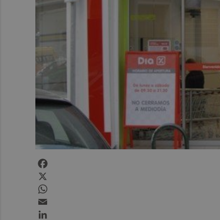
Facebook
X
WhatsApp
Email
LinkedIn