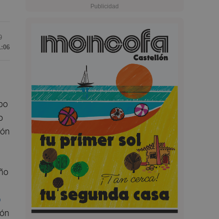
9
1:06
po
o
ión
año
o
ión