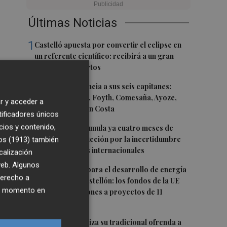
Últimas Noticias
1
Castelló apuesta por convertir el eclipse en
un referente científico: recibirá a un gran
equipo de expertos
2
El Villarreal anuncia a sus seis capitanes:
Gerard Moreno, Foyth, Comesaña, Ayoze,
r y acceder a
Cardona y Logan Costa
tificadores únicos
3
cios y contenido,
La cerámica acumula ya cuatro meses de
s
caídas de producción por la incertidumbre
os (1913)
también
en los mercados internacionales
calización
 web. Algunos
4
Otra inyección para el desarrollo de energía
das
derecho a
renovable en Castellón: los fondos de la UE
ier momento en
destinan 19 millones a proyectos de 11
municipios
5
El Villarreal realiza su tradicional ofrenda a