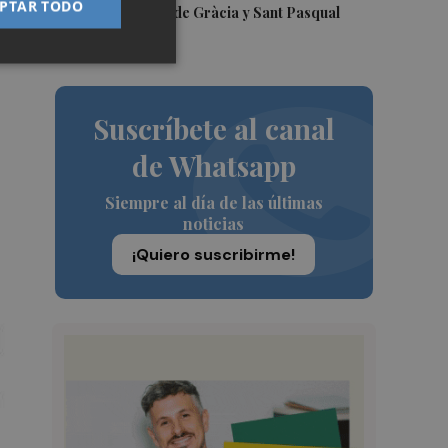
PTAR TODO
la Mare de Déu de Gràcia y Sant Pasqual
Baylón
Suscríbete al canal
de Whatsapp
Siempre al día de las últimas
noticias
¡Quiero suscribirme!