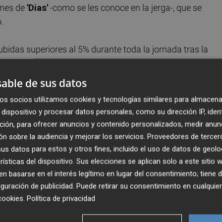
ones de
'Dias'
-como se les conoce en la jerga-, que se
.
ubidas superiores al 5% durante toda la jornada tras la
do de Valores (CNMV)
de
autorizar las modificaciones
smas por las que se elimina el nivel mínimo de aceptación
able de sus datos
condición de precio equitativo de la contrapestación.
os socios utilizamos cookies y tecnologías similares para almacena
dispositivo y procesar datos personales, como su dirección IP, iden
el director general de Consum,
Juan Luis Durich
,
ción, para ofrecer anuncios y contenido personalizados, medir anun
ra explicar los resultados de la cadena de supermercado
n sobre la audiencia y mejorar los servicios.
Proveedores de tercer
ntas del 8,45% y un 1% más de beneficio a lo largo del
s datos para estos y otros fines, incluido el uso de datos de geolo
ma se mostró "abierto siempre" a que aparezca alguna
rísticas del dispositivo. Sus elecciones se aplican solo a este sitio
ñalando que no se cierran a la compra de un grupo de tien
 basarse en el interés legítimo en lugar del consentimiento; tiene 
guración de publicidad
. Puede retirar su consentimiento en cualqu
como operación global no". Durich respondía así ante una
cookies
.
Política de privacidad
a adquisición de DIA.