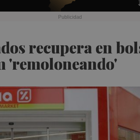
s recupera en bolsa
 'remoloneando'