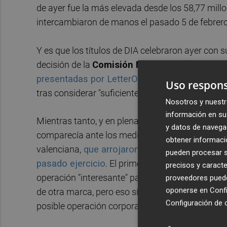
de ayer fue la más elevada desde los 58,77 mill
intercambiaron de manos el pasado 5 de febrero
Y es que los títulos de DIA celebraron ayer con s
decisión de la
Comisión Nacional del Merca
presentadas por LetterOne en su OPA
. Las mi
Uso respons
tras considerar "suficientemente justificada" la 
Nosotros y nuestr
información en su 
Mientras tanto, y en plena subida de las 'Dias', 
y datos de navega
comparecía ante los medios de comunicación pa
obtener informació
valenciana,
que arrojaron una mejora de las ve
pueden procesar su
pasado ejercicio
. El primer ejecutivo de la fir
precisos y caracte
operación "interesante" para la cooperativa, se
proveedores pueden
oponerse en
Confi
de otra marca, pero eso sí "en estos momentos, 
Configuración de 
posible operación corporativa como podría ser l