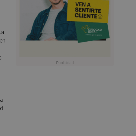
ta
 en
s
la
ud