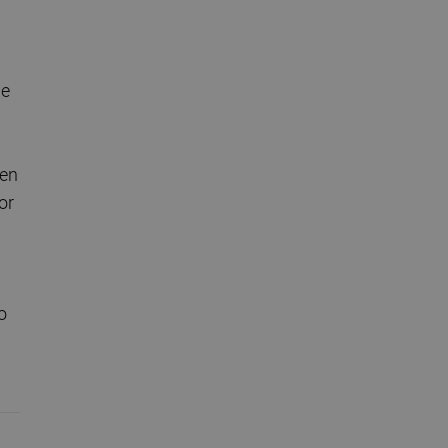
de
 en
or
o