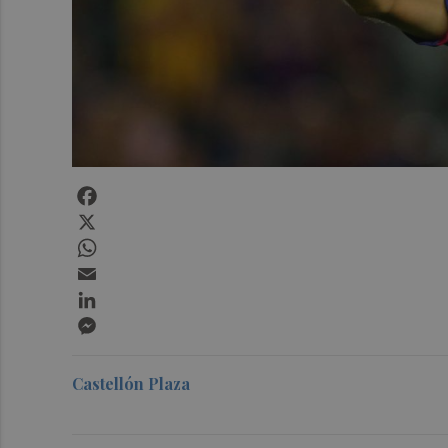
Facebook
X
WhatsApp
Email
LinkedIn
Messenger
Castellón Plaza