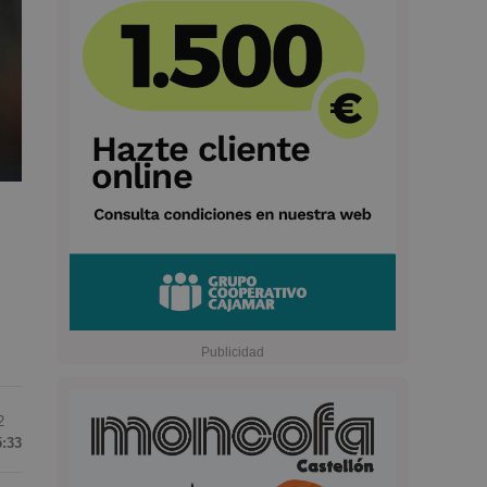
2
5:33