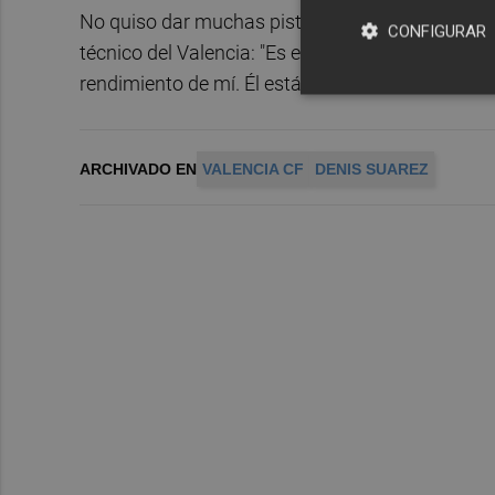
No quiso dar muchas pistas sobre su futuro, au
CONFIGURAR
técnico del Valencia: "Es el mejor entrenador que
rendimiento de mí. Él está entrenando en el Valen
ARCHIVADO EN
VALENCIA CF
DENIS SUAREZ