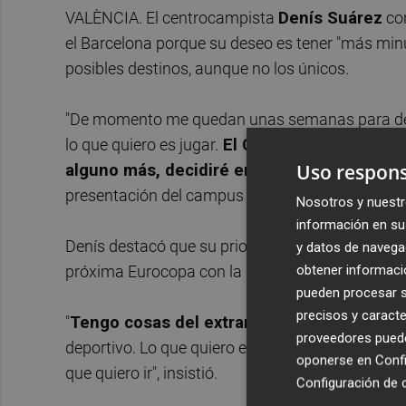
VALÈNCIA. El centrocampista
Denís Suárez
con
el Barcelona porque su deseo es tener "más minu
posibles destinos, aunque no los únicos.
"De momento me quedan unas semanas para decidi
lo que quiero es jugar.
El Celta y el Valencia
Uso respons
alguno más, decidiré en las próximas sema
presentación del campus que lleva su nombre, e
Nosotros y nuestr
información en su 
Denís destacó que su prioridad es "volver a senti
y datos de navega
obtener informació
próxima Eurocopa con la selección española.
pueden procesar su
precisos y caracte
"
Tengo cosas del extranjero pero mi priorid
proveedores pueden
deportivo. Lo que quiero es jugar, volver a senti
oponerse en
Confi
que quiero ir", insistió.
Configuración de 