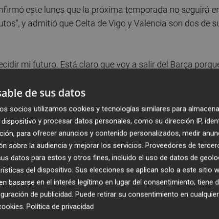
firmó este lunes que la próxima temporada no seguirá e
tos", y admitió que Celta de Vigo y Valencia son dos de s
r mi futuro. Está claro que voy a salir del Barça porqu
 obviamente son los que más están sonando pero hay
able de sus datos
nas"
, declaró el futbolista a los periodistas tras asistir a la
n Salceda de Caselas.
os socios utilizamos cookies y tecnologías similares para almacena
dispositivo y procesar datos personales, como su dirección IP, iden
rme futbolista" porque entre sus objetivos está disputar la
ción, para ofrecer anuncios y contenido personalizados, medir anun
n sobre la audiencia y mejorar los servicios.
Proveedores de tercer
s datos para estos y otros fines, incluido el uso de datos de geolo
rísticas del dispositivo. Sus elecciones se aplican solo a este sitio
ad es seguir en España.
Y lo que más valoro es el tema
 basarse en el interés legítimo en lugar del consentimiento; tiene 
rme futbolista, y al final de temporada hay una Eurocopa a 
guración de publicidad
. Puede retirar su consentimiento en cualqu
cookies
.
Política de privacidad