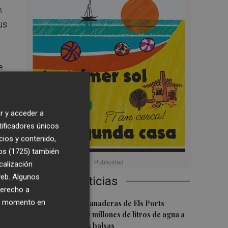
n
us
e
r y acceder a
tificadores únicos
cios y contenido,
os (1725)
también
calización
 web. Algunos
Últimas Noticias
derecho a
la
1
ier momento en
Explotaciones ganaderas de Els Ports
contarán con 20 millones de litros de agua a
través de nuevas balsas