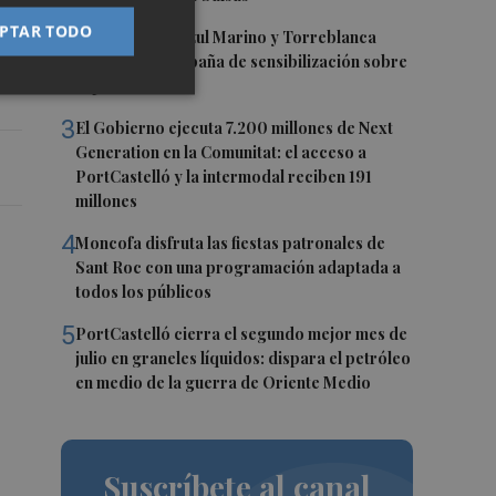
l,
PTAR TODO
2
La Fundación Azul Marino y Torreblanca
inician una campaña de sensibilización sobre
la posidonia
3
El Gobierno ejecuta 7.200 millones de Next
Generation en la Comunitat: el acceso a
PortCastelló y la intermodal reciben 191
millones
4
Moncofa disfruta las fiestas patronales de
Sant Roc con una programación adaptada a
todos los públicos
5
PortCastelló cierra el segundo mejor mes de
julio en graneles líquidos: dispara el petróleo
en medio de la guerra de Oriente Medio
Suscríbete al canal