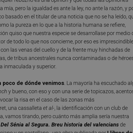
 mía, pero la igualdad es ante la ley, no ante la razón, y p
basado en el titular de una noticia que no se ha leído, q
o la pureza en lo que a la historia humana se refiere,
ión quiso que nuestra especie se desarrollase por medio 
or de todo lo que nos concierne, por eso es imprescindibl
 con las venas del cuello y de la frente muy hinchadas de
ias, de tribus ancestrales nunca contaminadas o de héroe
a inmaculada y superior.
n poco de dónde venimos
. La mayoría ha escuchado al
anch
y bueno, con eso y con una serie de topicazos, acento
ocar la risa en el caso de las zonas más
ret, una cassalleta
et al
-, la identificación con un club de
osa, vamos tirando, pero cuánto más amplia sería nuestra
e
Del Sénia al Segura. Breu historia del valencians
de
ciano y en castellano-, una obra publicada por
Llibres de