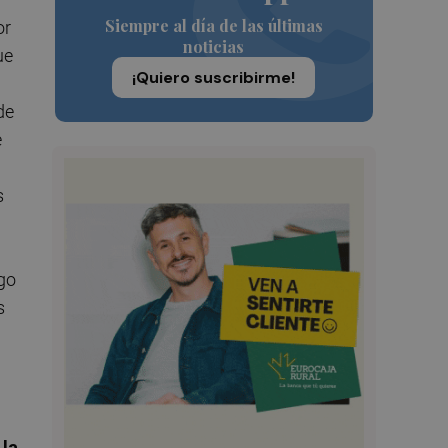
Siempre al día de las últimas
or
noticias
ue
¡Quiero suscribirme!
de
e
s
go
s
 la