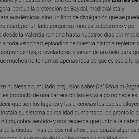
gera, porque la pretensión de Baydal, medievalista y
para académicos, sino un libro de divulgación que se pued
era edad, por un lado porque su tono es todoterreno y por
nza desde la Valentia romana hasta nuestros días por medi
n a toda velocidad, episodios de nuestra historia repletos 
sorprendentes, o reveladores, y sirven de anzuelo para q
e muchos no teníamos apenas idea de qué es eso a lo q
guien hubiese acumulado prejuicios sobre
Del Sénia al Segu
l es producto de una carrera brillante y si algo no hace es
ecir que son los lugares y las creencias los que se diluye
 instala su sistema de realidad aumentada -de pronto lo 
tido, cobra sentido- y nos recuerda que junto a la catedr
s de la ciudad -más de dos mil años-, que quizás algunos 
deramos el summum de la valencianía en realidad son