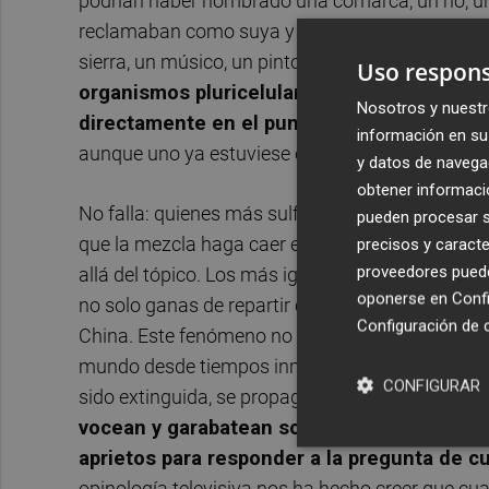
podrían haber nombrado una comarca, un río, una
reclamaban como suya y de la que excluían a ca
sierra, un músico, un pintor, un libro o
hablar co
Uso respons
organismos pluricelulares según los datos
Nosotros y nuestr
directamente en el punto de mira
: no cabía 
información en su 
aunque uno ya estuviese en casa.
y datos de navega
obtener informació
No falla: quienes más sulfurados viven y más a
pueden procesar su
que la mezcla haga caer en el olvido su histor
precisos y caracte
proveedores pueden
allá del tópico. Los más ignorantes. Por suerte la
oponerse en
Confi
no solo ganas de repartir carnets de autenticida
Configuración de 
China. Este fenómeno no es exclusivo de ninguna 
mundo desde tiempos inmemoriales y que en plen
CONFIGURAR
sido extinguida, se propaga con mayor facilidad
vocean y garabatean soflamas identitarias
aprietos para responder a la pregunta de cu
opinología televisiva nos ha hecho creer que cu