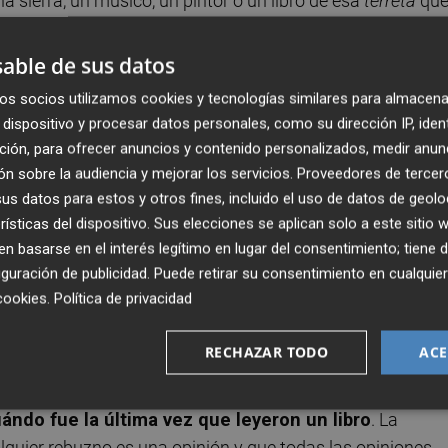
 sierra, un músico, un pintor o un libro de esa
terreta
qu
si cualquiera. De hecho conocer una comarca, un río, una
n corrección esa lengua que ya hablaban los primer
able de sus datos
 que manejaban despertaba suspicacias o te ponía
os socios utilizamos cookies y tecnologías similares para almacena
duda, eras un agente encubierto del invasor. Deportación,
dispositivo y procesar datos personales, como su dirección IP, iden
ción, para ofrecer anuncios y contenido personalizados, medir anun
n sobre la audiencia y mejorar los servicios.
Proveedores de tercer
menazas detectan en su día a día, a quienes más conster
s datos para estos y otros fines, incluido el uso de datos de geolo
ia y sus costumbres, son quienes más las desconocen, más
rísticas del dispositivo. Sus elecciones se aplican solo a este sitio
 basarse en el interés legítimo en lugar del consentimiento; tiene 
 ignorancia tiene cura, pero uno debe tener un interés real
guración de publicidad
. Puede retirar su consentimiento en cualqu
d o insultos envuelto en una gran bandera sintética made 
cookies
.
Política de privacidad
terreta, sino que por el contrario es una peste que asola 
a era de la información y la comunicación, lejos de habe
RECHAZAR TODO
ACE
 que nunca. Sin ir más lejos
en España y en Europa
 energúmenos que con toda probabilidad se vean en
ándo fue la última vez que leyeron un libro
. La
alquier rebuzno es una opinión y que todas las opiniones