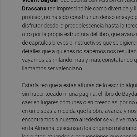
Drassana
tan imprescindible como divertida y li
profesor, no ha sido construir un denso ensayo 
disfrutar desde la preadolescencia hasta la terc
otro por la propia estructura del libro, que ava
de capítulos breves e instructivos que se digiere
detalles que a quienes no sabemos nos resultan 
vayamos asimilando más y más, constatando qu
llamamos ser valenciano.
Estaría feo que a estas alturas de lo escrito al
sin haber tocado ni una página: el libro de Bayda
caer en lugares comunes o en creencias, por no d
en un pispás a medida que la obra avanza y nos
encontramos a nuestro alrededor se vuelve más ní
en la Almoina, descansan los orígenes milenario
los platos, atuendos o convenciones que consi