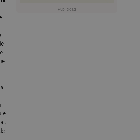
e
o
de
ue
ue
ra
n
que
al,
de