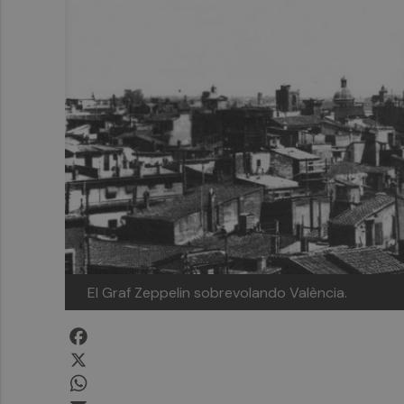
El Graf Zeppelin sobrevolando València.
Facebook
X
WhatsApp
Email