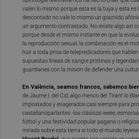
valen lo mismo porque esta es la tuya y esta es la
descontado no vale lo mismo un graznido afónico 
un argumento contrastado. No existe algo así com
porque desde el mismo instante en que la evoluc
la reproducción sexual, la combinación es el mot
huir a toda prisa de telepredicadores que hablen
supuestas líneas de sangre prístinas y legendar
guardianes con la misión de defender una cultur
En València, seamos francos, sabemos bie
de Jaume I, del Cid, algo menos del
Tirant lo Bl
impostados y exagerados casi siempre para prov
castellanoparlantes -los clásicos ieeee, esmorsa
fútbol y una festividad popular pagana o religi
mirada sobre esta tierra si todo el mundo leyes
Vicent Baydal
-que cuenta con versión en valen