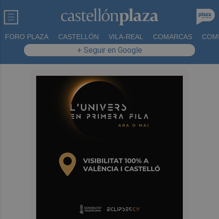
FORO PLAZA
CASTELLÓN
VILA-REAL
COMARCAS
COM
+ Seguir en Google