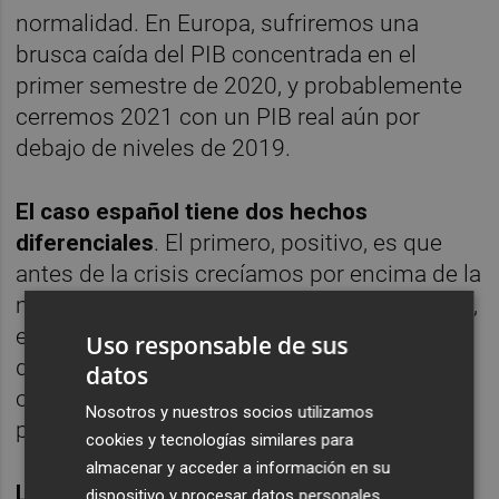
normalidad. En Europa, sufriremos una
brusca caída del PIB concentrada en el
primer semestre de 2020, y probablemente
cerremos 2021 con un PIB real aún por
debajo de niveles de 2019.
El caso español tiene dos hechos
diferenciales
. El primero, positivo, es que
antes de la crisis crecíamos por encima de la
media de la eurozona y el segundo, negativo,
es que el PIB español es fuertemente
Uso responsable de sus
dependiente de sectores como el turismo y
datos
otros servicios que serán los más afectados
Nosotros y nuestros socios utilizamos
por la pandemia.
cookies y tecnologías similares para
almacenar y acceder a información en su
Los gobiernos y bancos centrales son -y
dispositivo y procesar datos personales,