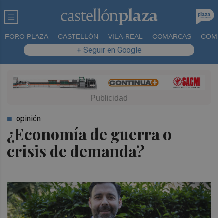
FORO PLAZA
CASTELLÓN
VILA-REAL
COMARCAS
COM
+ Seguir en Google
opinión
¿Economía de guerra o
crisis de demanda?