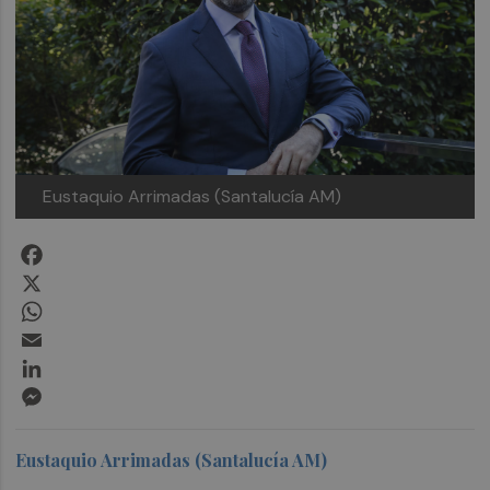
Eustaquio Arrimadas (Santalucía AM)
Facebook
X
WhatsApp
Email
LinkedIn
Messenger
Eustaquio Arrimadas (Santalucía AM)