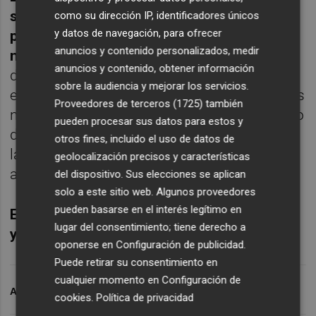
serán sin duda- colaboradores necesarios
como su dirección IP, identificadores únicos
y datos de navegación, para ofrecer
para hacer posible una rápida vuelta a la
anuncios y contenido personalizados, medir
normalidad
. Pero no nos engañemos: la red
anuncios y contenido, obtener información
de seguridad que estas autoridades han
sobre la audiencia y mejorar los servicios.
extendido en torno a empresas y ciudadanos
Proveedores de terceros (1725)
también
no nos va a salir gratis, está tejida con dinero
pueden procesar sus datos para estos y
de los contribuyentes presentes y futuros, y
otros fines, incluido el uso de datos de
la iremos pagando a plazos en los próximos
geolocalización precisos y características
años.
del dispositivo. Sus elecciones se aplican
solo a este sitio web. Algunos proveedores
pueden basarse en el interés legítimo en
Eustaquio Arrimadas es director Comercial
lugar del consentimiento; tiene derecho a
y de Marketing de Santalucía AM
oponerse en
Configuración de publicidad
.
Puede retirar su consentimiento en
cualquier momento en
Configuración de
ARCHIVADO EN
GUERRA
CORONAVIRUS
CRISIS
cookies
.
Política de privacidad