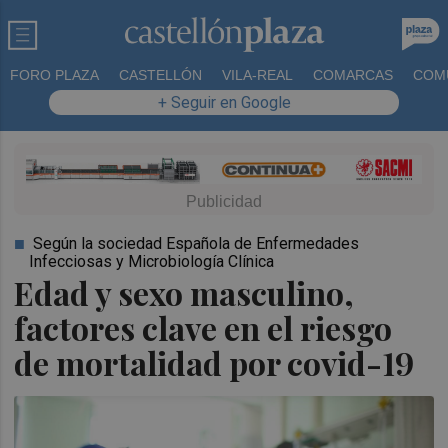
FORO PLAZA
CASTELLÓN
VILA-REAL
COMARCAS
COM
+ Seguir en Google
Según la sociedad Española de Enfermedades
Infecciosas y Microbiología Clínica
Edad y sexo masculino,
factores clave en el riesgo
de mortalidad por covid-19