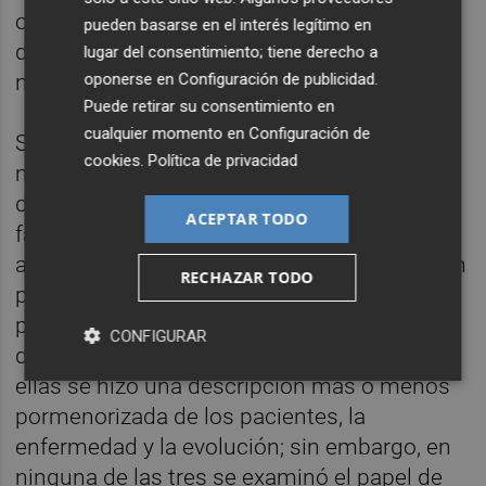
oxigenación de la sangre y algunas pruebas
pueden basarse en el interés legítimo en
de laboratorio como el cociente
lugar del consentimiento; tiene derecho a
oponerse en
Configuración de publicidad
.
neutrófilos/linfocitos y la función renal.
Puede retirar su consentimiento en
cualquier momento en
Configuración de
Sin embargo, no hubo diferencias en la
cookies
.
Política de privacidad
mortalidad ajustada por gravedad entre las
diferentes zonas geográficas, lo que habla a
ACEPTAR TODO
favor de la homogeneidad en la calidad
asistencial en España. Hasta la fecha, se han
RECHAZAR TODO
publicado tres cohortes nacionales de
pacientes hospitalizados con covid-19, dos
CONFIGURAR
de China y una del Reino Unido. En todas
ellas se hizo una descripción más o menos
pormenorizada de los pacientes, la
enfermedad y la evolución; sin embargo, en
ninguna de las tres se examinó el papel de