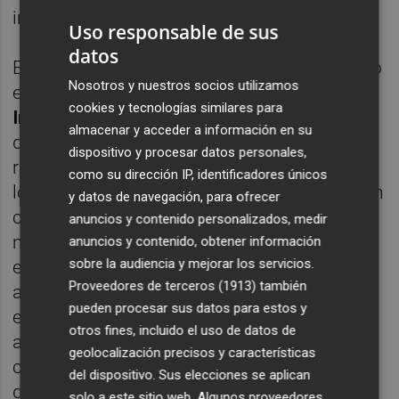
ingresados en UCI.
Uso responsable de sus
datos
El análisis estadístico, que ha sido publicado
Nosotros y nuestros socios utilizamos
en la revista '
Clinical Microbiology and
cookies y tecnologías similares para
Infection
', puso de manifiesto la existencia
almacenar y acceder a información en su
de 17 variables que se asociaron con mayor
dispositivo y procesar datos personales,
riesgo de muerte, el más determinante de
como su dirección IP, identificadores únicos
los cuales fue la edad. También se asociaron
y datos de navegación, para ofrecer
con mayor riesgo de muerte el sexo
anuncios y contenido personalizados, medir
masculino, la presencia de algunas
anuncios y contenido, obtener información
sobre la audiencia y mejorar los servicios.
enfermedades subyacentes (hipertensión
Proveedores de terceros (1913)
también
arterial, obesidad, cirrosis hepática,
pueden procesar sus datos para estos y
enfermedad neurológica crónica, cáncer
otros fines, incluido el uso de datos de
activo y demencia), algunas características
geolocalización precisos y características
clínicas como dificultad respiratoria o
del dispositivo. Sus elecciones se aplican
disminución de la conciencia, la baja
solo a este sitio web. Algunos proveedores