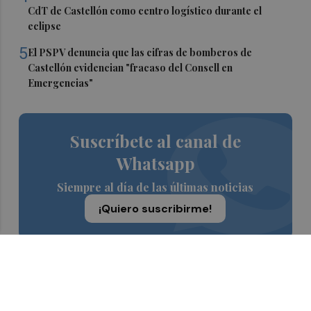
CdT de Castellón como centro logístico durante el
eclipse
5
El PSPV denuncia que las cifras de bomberos de
Castellón evidencian "fracaso del Consell en
Emergencias"
Suscríbete al canal de
Whatsapp
Siempre al día de las últimas noticias
¡Quiero suscribirme!