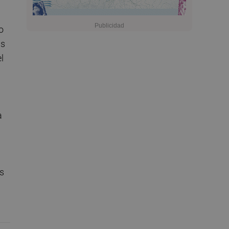
o
as
l
a
os