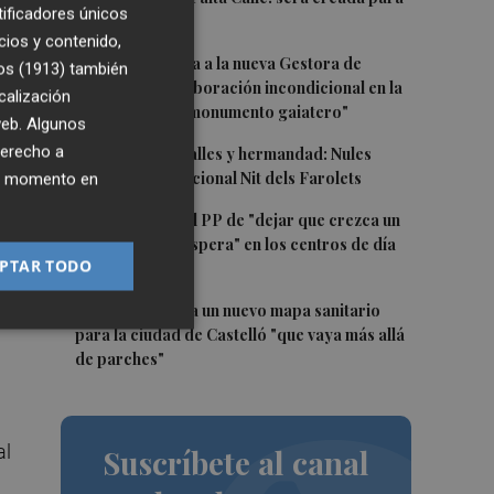
tificadores únicos
el eclipse
cios y contenido,
2
Castelló traslada a la nueva Gestora de
os (1913)
también
Gaiates su "colaboración incondicional en la
calización
a
promoción del monumento gaiatero"
 web. Algunos
ara
3
derecho a
Talleres, pasacalles y hermandad: Nules
celebra su tradicional Nit dels Farolets
ier momento en
4
El PSPV acusa al PP de "dejar que crezca un
ra
31 % la lista de espera" en los centros de día
PTAR TODO
de Castellón
5
El PSPV reclama un nuevo mapa sanitario
para la ciudad de Castelló "que vaya más allá
de parches"
al
Suscríbete al canal