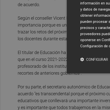
información en su 
de acuerdo.
y datos de navega
obtener informació
Según el conseller Vicent Marzà, "este paso que
pueden procesar su
importancia porque es un ejemplo de como toda
precisos y caracte
trazar los retos del próximo curso sin de dejar d
proveedores pueden
los docentes durante esta legislatura".
oponerse en
Confi
Configuración de 
El titular de Educación ha añadido que con este
que en el curso 2021-2022 los maestros y maestr
CONFIGURAR
profesorado de los institutos de 19 a 18 horas l
recortes de anteriores gobiernos".
Por su parte, el secretario autonómico de Educac
acuerdo "es transcendental porque el próximo 
educativos que conllevará una importante invers
y es importante que todos trabajemos en la mis