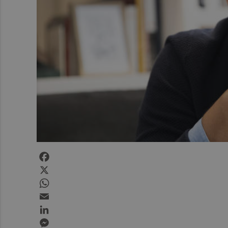
Facebook
X
WhatsApp
Email
LinkedIn
Messenger