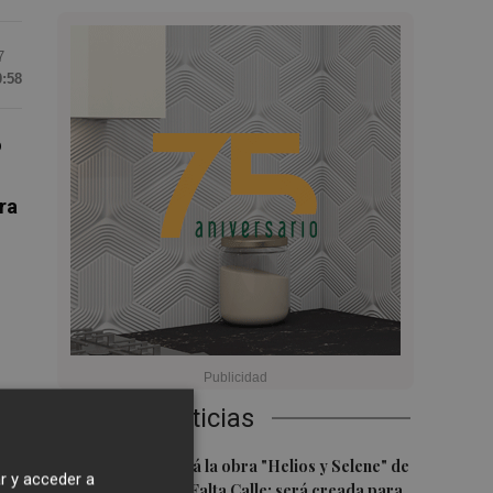
7
0:58
o
ra
Últimas Noticias
,
1
Castelló acogerá la obra "Helios y Selene" de
r y acceder a
r
la compañía Te Falta Calle: será creada para