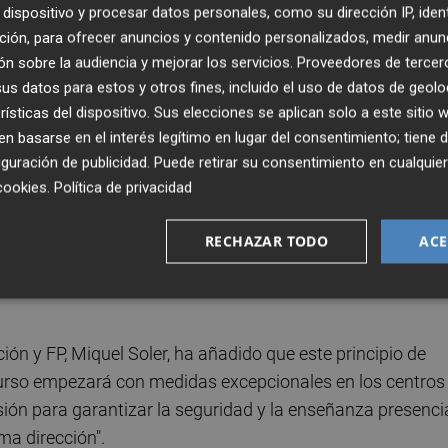
dispositivo y procesar datos personales, como su dirección IP, iden
ción, para ofrecer anuncios y contenido personalizados, medir anun
n sobre la audiencia y mejorar los servicios.
Proveedores de tercer
, esperamos que se cierre la próxima semana, es de gran
s datos para estos y otros fines, incluido el uso de datos de geolo
 la comunidad educativa trabajamos juntos y unidos par
rísticas del dispositivo. Sus elecciones se aplican solo a este sitio
e lado la progresiva mejora de las condiciones laborales p
 basarse en el interés legítimo en lugar del consentimiento; tiene 
guración de publicidad
. Puede retirar su consentimiento en cualqu
cookies
.
Política de privacidad
 principio de acuerdo "trabajaremos de forma conjunta pa
as pasen de las actuales 25 horas lectivas a 23; y el
RECHAZAR TODO
ACE
ectivas, mejorando las condiciones laborales previas a los
ión y FP, Miquel Soler, ha añadido que este principio de
curso empezará con medidas excepcionales en los centros
ión para garantizar la seguridad y la enseñanza presenci
ma dirección".