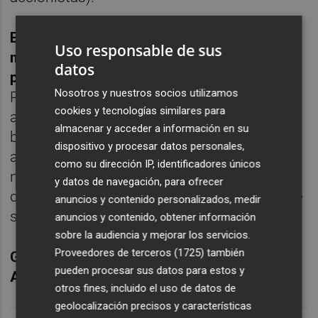
Esta reducción tiene como objetivo
Uso responsable de sus
mantener los bancos bien capitalizados
datos
para apoyar la economía en su conjunto
.
Nosotros y nuestros socios utilizamos
Puede resultar frustrante para los
cookies y tecnologías similares para
accionistas, pero para los inversores en
almacenar y acceder a información en su
bonos de capital bancario AT1 este anuncio
dispositivo y procesar datos personales,
ayudará a mantener el capital de reserva en
como su dirección IP, identificadores únicos
niveles saludables y, por lo tanto, la medida
y datos de navegación, para ofrecer
debe considerarse como un apoyo para este
anuncios y contenido personalizados, medir
subsector.
anuncios y contenido, obtener información
sobre la audiencia y mejorar los servicios.
Proveedores de terceros (1725)
también
Gary Kirk Partner, es gestor de TwentyFour
pueden procesar sus datos para estos y
AM (Boutique de Vontobel AM)
otros fines, incluido el uso de datos de
geolocalización precisos y características