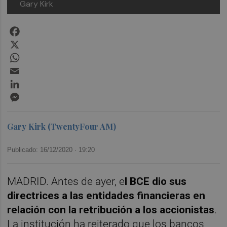
Gary Kirk
Facebook
X
WhatsApp
Email
LinkedIn
Messenger
Gary Kirk (TwentyFour AM)
Publicado: 16/12/2020 ·
19:20
MADRID. Antes de ayer, e
l BCE dio sus
directrices a las entidades financieras en
relación con la retribución a los accionistas
.
La institución ha reiterado que los bancos