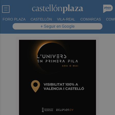
FORO PLAZA
CASTELLÓN
VILA-REAL
COMARCAS
COM
+ Seguir en Google