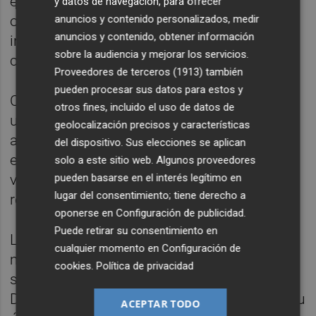
estabilidad financiera, y la formulación de
y datos de navegación, para ofrecer
anuncios y contenido personalizados, medir
opiniones a los supervisores sectoriales
anuncios y contenido, obtener información
instando a la adopción de medidas
sobre la audiencia y mejorar los servicios.
concretas.
Proveedores de terceros (1913)
también
pueden procesar sus datos para estos y
Con periodicidad anual, elevará a las Cortes
otros fines, incluido el uso de datos de
un informe de carácter público, en el que se
geolocalización precisos y características
analizarán los principales riesgos para la
del dispositivo. Sus elecciones se aplican
estabilidad financiera, las medidas
solo a este sitio web. Algunos proveedores
pueden basarse en el interés legítimo en
vinculantes adoptadas y las
lugar del consentimiento; tiene derecho a
recomendaciones y avisos emitidos.
oponerse en
Configuración de publicidad
.
Puede retirar su consentimiento en
La gestión de las herramientas
cualquier momento en
Configuración de
macroprudenciales se deja en manos de los
cookies
.
Política de privacidad
supervisores -Banco de España, CNMV y
Dirección General de Seguros- respetando su
ACEPTAR TODO