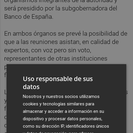
será presidido por la subgobernadora del
Banco de España.
En ambos órganos se prevé la posibilidad de
que a las reuniones asistan, en calidad de
expertos, con voz pero sin voto,
representantes de otras instituciones
públicas relacionadas con la estabilidad
financiera.
Uso responsable de sus
datos
La citada AMCESFI tiene entre sus funciones
Nosotros y nuestros socios utilizamos
y facultades el análisis de los posibles
cookies y tecnologías similares para
factores de riesgo sistémico; la emisión de
almacenar y acceder a información en su
opiniones; la publicación de alertas sobre
dispositivo y procesar datos personales,
cualquier aspecto que pueda afectar a la
como su dirección IP, identificadores únicos