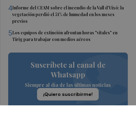
4
Informe del CEAM sobre el incendio de la Vall d'Uixó: la
vegetación perdió el 51% de humedad en los meses
previos
5
Los equipos de extinción afrontan horas "vitales" en
Tírig para trabajar con medios aéreos
Suscríbete al canal de
Whatsapp
Siempre al día de las últimas noticias
¡Quiero suscribirme!