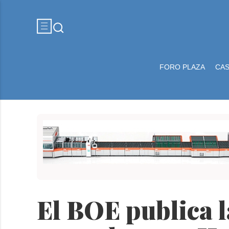
FORO PLAZA
CA
El BOE publica l