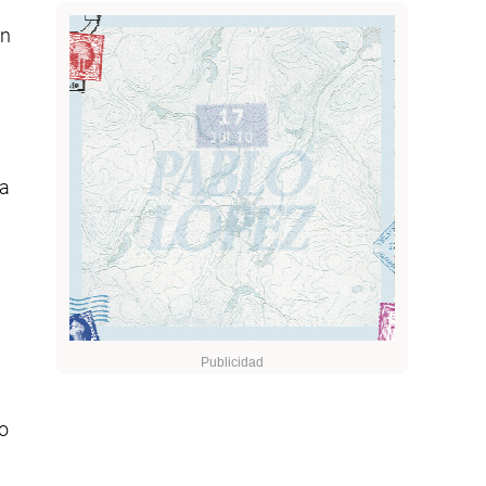
un
la
do