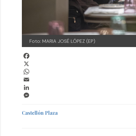
Foto: MARIA JOSÉ LÓPEZ (EP)
Facebook
X
WhatsApp
Email
LinkedIn
Messenger
Castellón Plaza