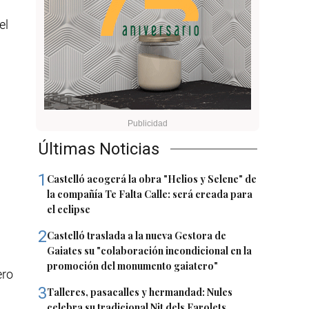
el
Últimas Noticias
1
Castelló acogerá la obra "Helios y Selene" de
la compañía Te Falta Calle: será creada para
el eclipse
2
Castelló traslada a la nueva Gestora de
Gaiates su "colaboración incondicional en la
promoción del monumento gaiatero"
ero
3
Talleres, pasacalles y hermandad: Nules
celebra su tradicional Nit dels Farolets