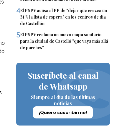
es
4
El PSPV acusa al PP de "dejar que crezca un
31 % la lista de espera" en los centros de día
de Castellón
5
El PSPV reclama un nuevo mapa sanitario
para la ciudad de Castelló "que vaya más allá
cho
de parches"
do
Suscríbete al canal
de Whatsapp
s
Siempre al día de las últimas
noticias
¡Quiero suscribirme!