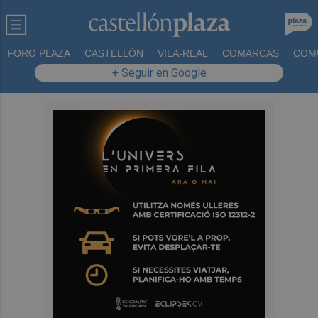
FORO PLAZA
CASTELLÓN
VILA-REAL
COMARCAS
COM
+ Seguir en Google