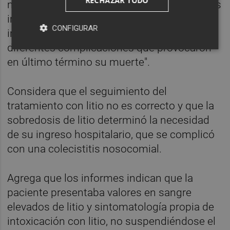
RECHAZAR TODO
medicación suministrada, causándole daños
irreversibles, y determinó la necesidad de su
CONFIGURAR
ingreso hospitalario, durante la cual sufrió
diferentes complicaciones que provocaron
en último término su muerte".
Considera que el seguimiento del
tratamiento con litio no es correcto y que la
sobredosis de litio determinó la necesidad
de su ingreso hospitalario, que se complicó
con una colecistitis nosocomial.
Agrega que los informes indican que la
paciente presentaba valores en sangre
elevados de litio y sintomatología propia de
intoxicación con litio, no suspendiéndose el