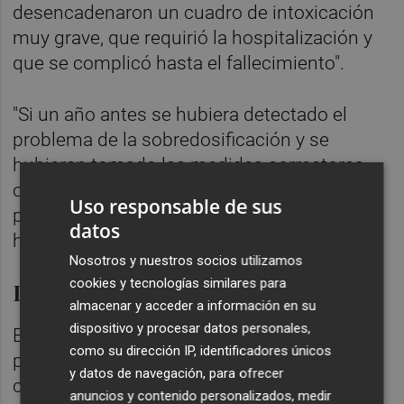
desencadenaron un cuadro de intoxicación
muy grave, que requirió la hospitalización y
que se complicó hasta el fallecimiento".
"Si un año antes se hubiera detectado el
problema de la sobredosificación y se
hubieran tomado las medidas correctoras
oportunas puede que no hubiera fallecido y
Uso responsable de sus
puede que los síntomas de la intoxicación
datos
hubieran sido reversibles", añade.
Nosotros y nuestros socios utilizamos
cookies y tecnologías similares para
Informe médico pericial
almacenar y acceder a información en su
dispositivo y procesar datos personales,
El informe médico pericial señala, por su
como su dirección IP, identificadores únicos
parte, que "sabiendo que los niveles no eran
y datos de navegación, para ofrecer
correctos en diversas ocasiones, el
anuncios y contenido personalizados, medir