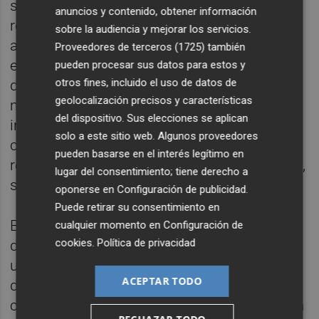
seguimiento no parece correcto" y en
anuncios y contenido, obtener información
relación con la colescititis, indica que el
sobre la audiencia y mejorar los servicios.
abordaje inicial fue correcto pero la
Proveedores de terceros (1725)
también
evolución no fue favorable y la mujer
pueden procesar sus datos para estos y
otros fines, incluido el uso de datos de
desarrolló una sepsis con fracaso
geolocalización precisos y características
multiorgánico. "No guarda relación con la
del dispositivo. Sus elecciones se aplican
intoxicación por litio ni con mala praxis, sino
solo a este sitio web. Algunos proveedores
con la relación entre la capacidad de
pueden basarse en el interés legítimo en
respuesta del huésped y del agente agresor",
lugar del consentimiento; tiene derecho a
sostiene.
oponerse en
Configuración de publicidad
.
Puede retirar su consentimiento en
El CJC indica que "la totalidad de informes
cualquier momento en
Configuración de
cookies
.
Política de privacidad
del expediente concluyen que se produjo
una sobredosis de litio que causó un cuadro
ACEPTAR TODO
de intoxicación muy grave a la paciente, la
cual no fue advertida durante el control de la