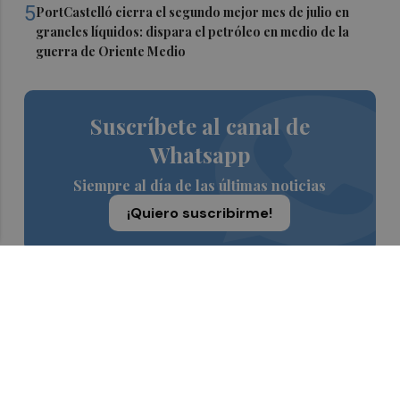
5
PortCastelló cierra el segundo mejor mes de julio en
graneles líquidos: dispara el petróleo en medio de la
guerra de Oriente Medio
Suscríbete al canal de
Whatsapp
Siempre al día de las últimas noticias
¡Quiero suscribirme!