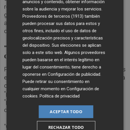
anuncios y contenido, obtener información
regula se convierta "en un poder". "Ha sido
sobre la audiencia y mejorar los servicios.
gracias a las familias y a las personas
Proveedores de terceros (1913)
también
afectadas la aprobación de esta norma", ha
pueden procesar sus datos para estos y
detallado.
otros fines, incluido el uso de datos de
geolocalización precisos y características
"La ultraderecha no respeta los
del dispositivo. Sus elecciones se aplican
solo a este sitio web. Algunos proveedores
derechos"
pueden basarse en el interés legítimo en
lugar del consentimiento; tiene derecho a
Por su parte, la portavoz de Unidas Podemos
oponerse en
Configuración de publicidad
.
en materia de Sanidad,
Rosa María Medel
, ha
Puede retirar su consentimiento en
criticado que esta ley esté siendo
cualquier momento en
Configuración de
"perseguida" por la ultraderecha porque su
cookies
.
Política de privacidad
"pensamiento totalitario no respeta de
derechos".
ACEPTAR TODO
"Como la ultraderecha con rabiosamente
RECHAZAR TODO