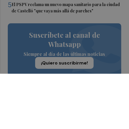
5
El PSPV reclama un nuevo mapa sanitario para la ciudad
de Castelló "que vaya más allá de parches"
Suscríbete al canal de
Whatsapp
Siempre al día de las últimas noticias
¡Quiero suscribirme!