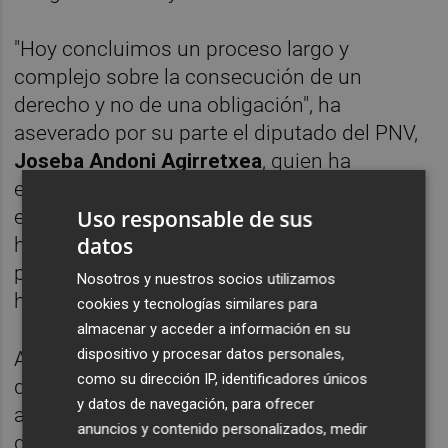
"Hoy concluimos un proceso largo y
complejo sobre la consecución de un
derecho y no de una obligación", ha
aseverado por su parte el diputado del PNV,
Joseba Andoni Agirretxea
, quien ha
esperado que "nadie" tenga que recurrir a
Uso responsable de sus
este derecho pero que, si lo necesita, pueda
datos
hacerlo con "total garantía". "No hay nada
peor que no poder vivir por no poder morir",
Nosotros y nuestros socios utilizamos
ha añadido.
cookies y tecnologías similares para
almacenar y acceder a información en su
dispositivo y procesar datos personales,
Además, el diputado de EH Bildu, Iñaki Ruiz
como su dirección IP, identificadores únicos
de Pinedo, ha avisado de que, una vez
y datos de navegación, para ofrecer
aprobada, es cuando corresponde el
anuncios y contenido personalizados, medir
desarrollo de la ley para que el derecho que