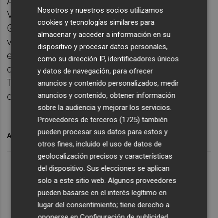
Administración por la Universitat de
Nosotros y nuestros socios utilizamos
València. Es funcionario de carrera de la
cookies y tecnologías similares para
Generalitat desde el año 2006 dónde ha
almacenar y acceder a información en su
venido ocupando varios puestos de trabajo,
dispositivo y procesar datos personales,
el último, desde diciembre de 2015, al frente
como su dirección IP, identificadores únicos
de la secretaría territorial de la Dirección
y datos de navegación, para ofrecer
Territorial de Igualdad y Políticas Inclusivas
anuncios y contenido personalizados, medir
de Castellón.
anuncios y contenido, obtener información
sobre la audiencia y mejorar los servicios.
Proveedores de terceros (1725)
también
pueden procesar sus datos para estos y
ARCHIVADO EN
CIE
otros fines, incluido el uso de datos de
geolocalización precisos y características
del dispositivo. Sus elecciones se aplican
solo a este sitio web. Algunos proveedores
pueden basarse en el interés legítimo en
lugar del consentimiento; tiene derecho a
oponerse en
Configuración de publicidad
.