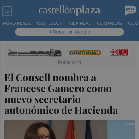
FORO PLAZA
CASTELLÓN
VILA-REAL
COMARCAS
COM
+ Seguir en Google
El Consell nombra a
Francesc Gamero como
nuevo secretario
autonómico de Hacienda