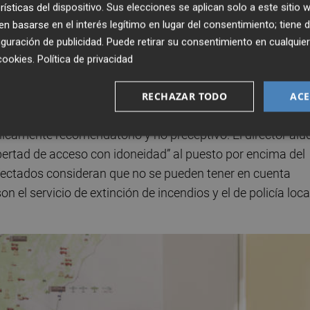
rísticas del dispositivo. Sus elecciones se aplican solo a este sitio
nciales, donde se han interpuesto múltiples recursos, la
 basarse en el interés legítimo en lugar del consentimiento; tiene 
ley estatal permite a cualquier Técnico Superior
guración de publicidad
. Puede retirar su consentimiento en cualqu
ado en un curso específico de emergencias.
cookies
.
Política de privacidad
la
, ya había emitido unas directrices en 2016 que
RECHAZAR TODO
ACE
la Ley de Acompañamiento dos años después. El argume
nicamente recomendatorio y no preceptivo. El director alu
libertad de acceso con idoneidad” al puesto por encima del
 afectados consideran que no se pueden tener en cuenta
 el servicio de extinción de incendios y el de policía loca