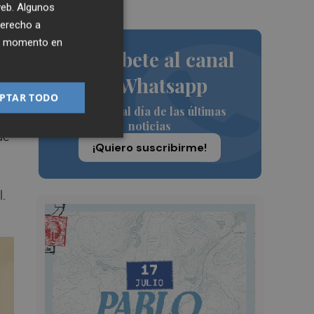
 web. Algunos
derecho a
ier momento en
Suscríbete al canal
de Whatsapp
PTAR TODO
Siempre al día de las últimas
nto
noticias
de
¡Quiero suscribirme!
l.