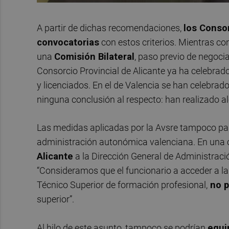
A partir de dichas recomendaciones,
los Consor
convocatorias
con estos criterios. Mientras co
una
Comisión Bilateral
, paso previo de negoci
Consorcio Provincial de Alicante ya ha celebra
y licenciados. En el de Valencia se han celebra
ninguna conclusión al respecto: han realizado al
Las medidas aplicadas por la Avsre tampoco par
administración autonómica valenciana. En una con
Alicante
a la Dirección General de Administraci
“Consideramos que el funcionario a acceder a la
Técnico Superior de formación profesional,
no p
superior”.
Al hilo de este asunto, tampoco se podrían
equi