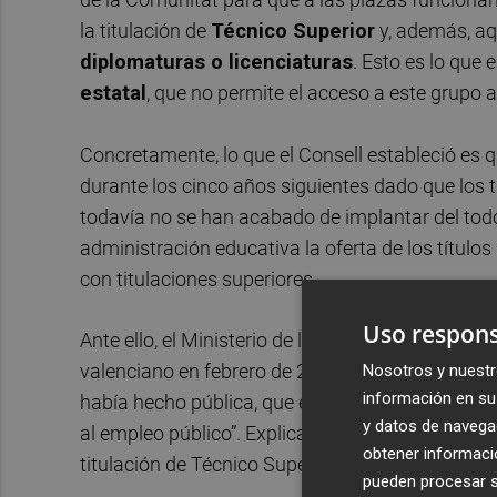
la titulación de
Técnico Superior
y, además, aq
diplomaturas o licenciaturas
. Esto es lo que 
estatal
, que no permite el acceso a este grupo 
Concretamente, lo que el Consell estableció es 
durante los cinco años siguientes dado que los t
todavía no se han acabado de implantar del todo 
administración educativa la oferta de los títulos
con titulaciones superiores.
Uso respons
Ante ello, el Ministerio de la Presidencia y para
valenciano en febrero de 2018, en una nota a la
Nosotros y nuestr
información en su 
había hecho pública, que este precepto
“vulner
y datos de navega
al empleo público”. Explica el Ejecutivo central qu
obtener informació
titulación de Técnico Superior,
“y ninguna otra”
pueden procesar su