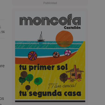
5
1:56
bre
ros
n