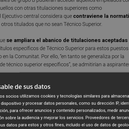
uellos con otras titulaciones superiores como
el Ejecutivo central considera que
contraviene la normat
a otros titulados que no sean Técnico Superior.
que
se ampliara el abanico de titulaciones aceptadas
ítulos específicos de Técnico Superior para estos puestos
en la Comunitat. Por ello, “en tanto se generaliza por la
 de técnico superior específicos”, se admitirían a aspirante
able de sus datos
 las Administraciones Territoriales comunicó al Gobierno
 que ha tenido acceso
Valencia Plaza
y que todavía no se
os socios utilizamos cookies y tecnologías similares para almacena
dispositivo y procesar datos personales, como su dirección IP, iden
a la normativa básica
en materia de titulaciones de acce
ción, para ofrecer anuncios y contenido personalizados, medir anun
e, según la ley estatal, lo que se exige para el grupo B es l
n sobre la audiencia y mejorar los servicios.
Proveedores de tercer
,
incide.
s datos para estos y otros fines, incluido el uso de datos de geolo