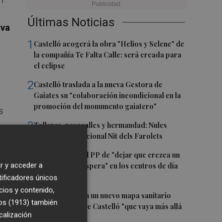
Últimas Noticias
iva
1
Castelló acogerá la obra "Helios y Selene" de
la compañía Te Falta Calle: será creada para
el eclipse
2
Castelló traslada a la nueva Gestora de
Gaiates su "colaboración incondicional en la
promoción del monumento gaiatero"
s
3
Talleres, pasacalles y hermandad: Nules
celebra su tradicional Nit dels Farolets
4
El PSPV acusa al PP de "dejar que crezca un
r y acceder a
31 % la lista de espera" en los centros de día
de Castellón
tificadores únicos
so
cios y contenido,
a
5
El PSPV reclama un nuevo mapa sanitario
os (1913)
también
para la ciudad de Castelló "que vaya más allá
calización
de parches"