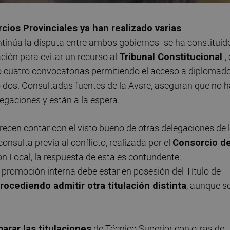
cios Provinciales ya han realizado varias
ntinúa la disputa entre ambos gobiernos -se ha constituid
ación para evitar un recurso al
Tribunal Constitucional
-, 
do cuatro convocatorias permitiendo el acceso a diplomad
do dos. Consultadas fuentes de la Avsre, aseguran que no 
egaciones y están a la espera.
ecen contar con el visto bueno de otras delegaciones de 
sulta previa al conflicto, realizada por el
Consorcio d
ón Local, la respuesta de esta es contundente:
 promoción interna debe estar en posesión del Título de
rocediendo admitir otra titulación distinta
, aunque s
parar las titulaciones
de Técnico Superior con otras de