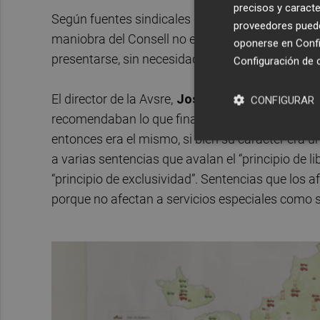
precisos y caracte
Según fuentes sindicales de los consorcios provi
proveedores pueden
maniobra del Consell no era necesaria porque la 
oponerse en
Confi
presentarse, sin necesidad de que haya particip
Configuración de 
El director de la Avsre,
José María Ángel Batal
CONFIGURAR
recomendaban lo que finalmente se plasmó en 
entonces era el mismo, si bien su carácter era ú
a varias sentencias que avalan el “principio de 
“principio de exclusividad”. Sentencias que los
porque no afectan a servicios especiales como son