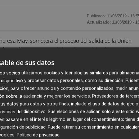
Publicado: 11/03/2019 ·
13:5
Actualizado: 11/03/2019 · 1
Theresa May, someterá el proceso del salida de la Unión
nformado un portavoz de la Jefatura del Gobierno británic
 conservadores se pide al Ejecutivo que aplace la votaci
able de sus datos
os socios utilizamos cookies y tecnologías similares para almacena
dispositivo y procesar datos personales, como su dirección IP, iden
ado a señalar que el contenido de la moción que se votará
ción, para ofrecer anuncios y contenido personalizados, medir anun
ublicado este lunes.
n sobre la audiencia y mejorar los servicios.
Proveedores de tercer
s datos para estos y otros fines, incluido el uso de datos de geolo
do al Gobierno para que suspenda la votación o cambie l
rísticas del dispositivo. Sus elecciones se aplican solo a este sitio
a a voto sea el escenario de salida de la Unión Europea s
 basarse en el interés legítimo en lugar del consentimiento; tiene 
contado la parlamentaria laborista Yvette Cooper.
guración de publicidad
. Puede retirar su consentimiento en cualqu
cookies
.
Política de privacidad