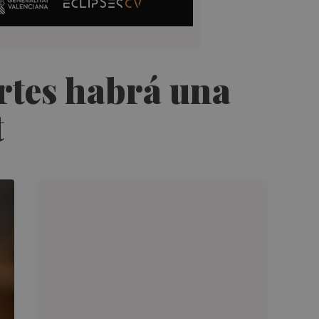
artes habrá una
t