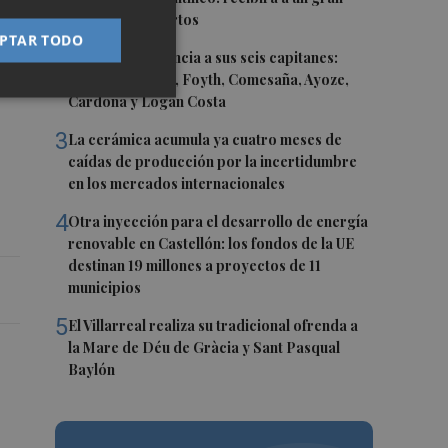
equipo de expertos
PTAR TODO
2
El Villarreal anuncia a sus seis capitanes:
Gerard Moreno, Foyth, Comesaña, Ayoze,
Cardona y Logan Costa
3
La cerámica acumula ya cuatro meses de
caídas de producción por la incertidumbre
en los mercados internacionales
4
Otra inyección para el desarrollo de energía
renovable en Castellón: los fondos de la UE
destinan 19 millones a proyectos de 11
municipios
5
El Villarreal realiza su tradicional ofrenda a
la Mare de Déu de Gràcia y Sant Pasqual
Baylón