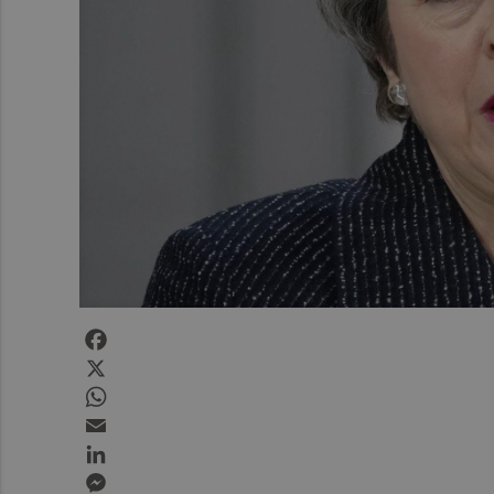
Facebook
X
WhatsApp
Email
LinkedIn
Messenger