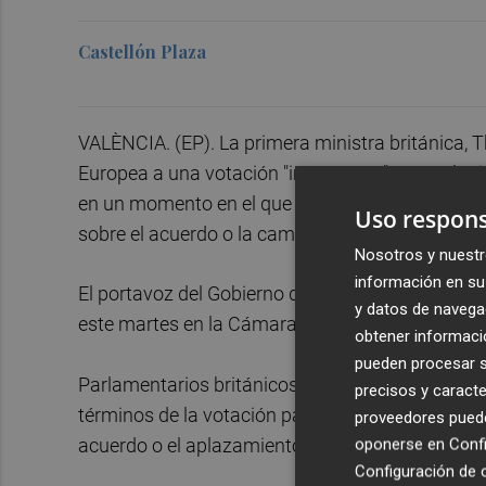
Castellón Plaza
VALÈNCIA. (EP). La primera ministra británica, 
Europea a una votación "importante", según ha i
en un momento en el que desde algunos sectores
Uso respons
sobre el acuerdo o la cambie por una moción.
Nosotros y nuestr
información en su 
El portavoz del Gobierno de Londres se ha limit
y datos de navega
este martes en la Cámara de los Comunes será p
obtener informació
pueden procesar su
Parlamentarios británicos han estado presionan
precisos y caracte
términos de la votación para que lo que se somet
proveedores pueden
acuerdo o el aplazamiento del Brexit, según ha 
oponerse en
Confi
Configuración de 