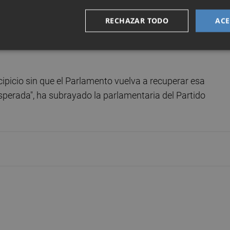
inistra sacara las votaciones sobre el escenario sin
RECHAZAR TODO
ACE
a) esta semana, entonces creo que estaríamos estudiando
ticen que se celebran estas votaciones", ha señalado
icio sin que el Parlamento vuelva a recuperar esa
esperada", ha subrayado la parlamentaria del Partido