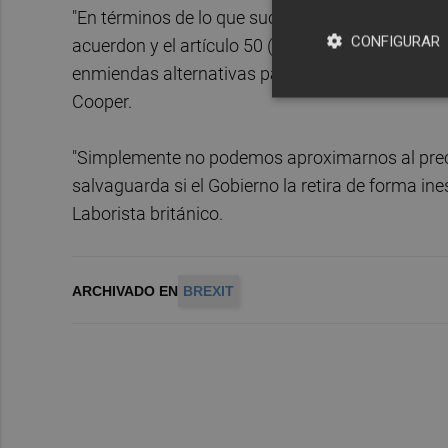
"En términos de lo que sucedería si la primera m
CONFIGURAR
acuerdon y el artículo 50 (del Tratado de Lisbo
enmiendas alternativas para mociones que garan
Cooper.
"Simplemente no podemos aproximarnos al precip
salvaguarda si el Gobierno la retira de forma in
Laborista británico.
ARCHIVADO EN
BREXIT