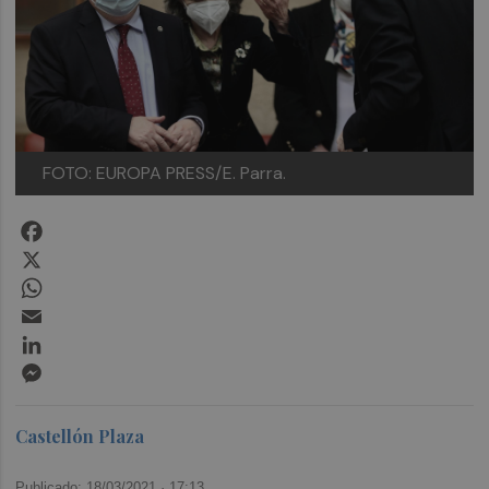
FOTO: EUROPA PRESS/E. Parra.
Facebook
X
WhatsApp
Email
LinkedIn
Messenger
Castellón Plaza
Publicado: 18/03/2021 ·
17:13