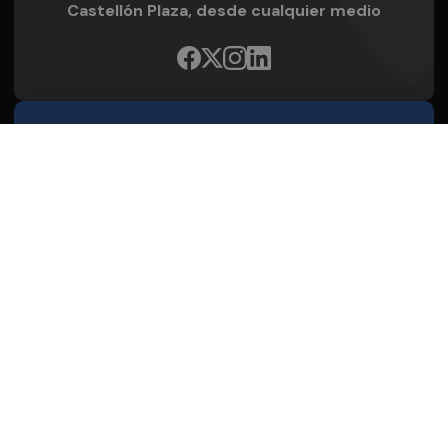
Castellón Plaza, desde cualquier medio
Quienes Somos
Conoce al grupo editorial
Conócenos
Publicidad
Contacto