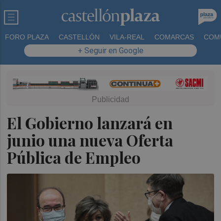
FORO PLAZA
CASTELLÓN
VILA-REAL
COMARCAS
COM
+ Seguir en Google
El Gobierno lanzará en
junio una nueva Oferta
Pública de Empleo