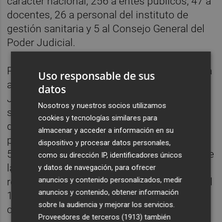
carácter nacional, 256 a entes públicos, 47 a
docentes, 26 a personal del instituto de
gestión sanitaria y 5 al Consejo General del
Poder Judicial.
Por sectores, el 11% de las plazas se destina
Uso responsable de sus
a la reforma integral y modernización de
datos
Justicia, el 10,8% a modernización del
Nosotros y nuestros socios utilizamos
sistema fiscal, el 10,2% a transformación
cookies y tecnologías similares para
digital, el 8,7% a fortalecimiento del sistema
almacenar y acceder a información en su
penitenciario, el 7% a cohesión social, el
dispositivo y procesar datos personales,
5,1% a I+D+i, el 4,6% a sanidad y vigilancia de
como su dirección IP, identificadores únicos
la salud y a infraestructuras y ecosistemas
y datos de navegación, para ofrecer
anuncios y contenido personalizados, medir
resilientes, el 2,3% a transición ecológica y el
anuncios y contenido, obtener información
1,2% a relaciones internacionales y
sobre la audiencia y mejorar los servicios.
comerciales.
Proveedores de terceros (1913)
también