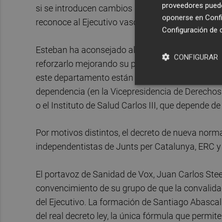
proveedores pueden
si se introducen cambios que supongan para el
oponerse en
Confi
reconoce al Ejecutivo vasco.
Configuración de 
Esteban ha aconsejado al Gobierno que, si ve nec
CONFIGURAR
reforzarlo mejorando su propia organización in
este departamento están repartidas en otros Mini
dependencia (en la Vicepresidencia de Derechos
o el Instituto de Salud Carlos III, que depende de
Por motivos distintos, el decreto de nueva norm
independentistas de Junts per Catalunya, ERC y 
El portavoz de Sanidad de Vox, Juan Carlos Stee
convencimiento de su grupo de que la convalida
del Ejecutivo. La formación de Santiago Abasc
del real decreto ley, la única fórmula que permit