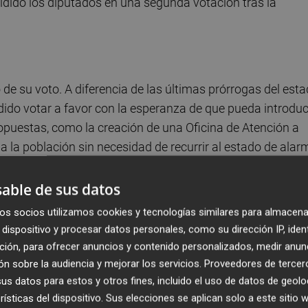
cidido los diputados en una segunda votación tras la
de su voto. A diferencia de las últimas prórrogas del est
dido votar a favor con la esperanza de que pueda introduc
opuestas, como la creación de una Oficina de Atención a
a la población sin necesidad de recurrir al estado de alar
a Pastor ha defendido que se dote al Ministerio de los
able de sus datos
rcha una verdadera "política nacional" porque la respues
os socios utilizamos cookies y tecnologías similares para almacena
as" de la Administración General del Estado y las
dispositivo y procesar datos personales, como su dirección IP, iden
.
ción, para ofrecer anuncios y contenido personalizados, medir anun
n sobre la audiencia y mejorar los servicios.
Proveedores de tercer
exto aprobado por el Gobierno suscita recelos en el PNV. 
s datos para estos y otros fines, incluido el uso de datos de geolo
rísticas del dispositivo. Sus elecciones se aplican solo a este sitio
s nacionalistas vascos votarán en contra del proyecto de 