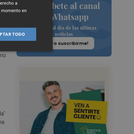
Suscríbete al canal
derecho a
ier momento en
de Whatsapp
Siempre al día de las últimas
noticias
PTAR TODO
¡Quiero suscribirme!
umo
da"
ma