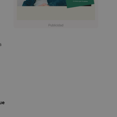
a
que