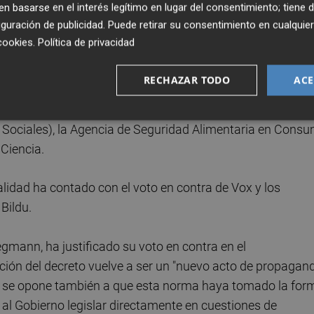
 basarse en el interés legítimo en lugar del consentimiento; tiene 
 PNV una "merma" de las competencias que el Estatuto
guración de publicidad
. Puede retirar su consentimiento en cualqu
cookies
.
Política de privacidad
esario fortalecer el Ministerio de Sanidad, empiece a
RECHAZAR TODO
ACE
terna, dado que algunas competencias que debería tener
sterios, como es el caso de la política de atención a la
 Sociales), la Agencia de Seguridad Alimentaria en Cons
 Ciencia.
alidad ha contado con el voto en contra de Vox y los
Bildu.
gmann, ha justificado su voto en contra en el
ción del decreto vuelve a ser un "nuevo acto de propagan
al se opone también a que esta norma haya tomado la for
e al Gobierno legislar directamente en cuestiones de