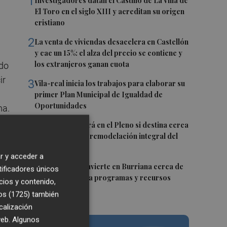
1
Investigadores datan el Castillo de La Villa de
El Toro en el siglo XIII y acreditan su origen
cristiano
2
La venta de viviendas desacelera en Castellón
y cae un 15%: el alza del precio se contiene y
los extranjeros ganan cuota
ado
ir
3
Vila-real inicia los trabajos para elaborar su
primer Plan Municipal de Igualdad de
Oportunidades
ma.
4
Burriana decidirá en el Pleno si destina cerca
de un millón a la remodelación integral del
Camí Fondo
ta
r y acceder a
5
La Generalitat invierte en Burriana cerca de
tificadores únicos
5,6 millones para programas y recursos
cios y contenido,
sociales
os (1725)
también
Su
calización
 web. Algunos
ley