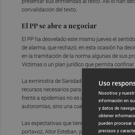
presentar sus enmiendas al texto. Así lo han de
convalidación del texto.
El PP se abre a negociar
El PP ha desvelado este mismo jueves el sentido 
de alarma, que rechazó, en esta ocasión ha deci
en la tramitación de la norma algunas de sus pr
Víctimas o un plan jurídico que permita confinar 
La exministra de Sanidad y diputada 'popular' An
Uso respons
recursos necesarios para que pueda poner en ma
Nosotros y nuestr
frente a epidemias no es un tema de "competenci
información en su 
autonomías, sino una cuestión de "salud pública"
y datos de navega
obtener informació
Las expectativas que tiene el PP de cambiar el t
pueden procesar su
precisos y caracte
portavoz, Aitor Esteban, ya ha avisado de que lo