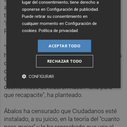
lugar del consentimiento; tiene derecho a
abstención o incluso su voto a favor, al
oponerse en
Configuración de publicidad
.
tiempo que ha demandado a Rivera que
Puede retirar su consentimiento en
"salga de su laberinto" porque su "veto al
cualquier momento en
Configuración de
PSOE es incomprensible".
cookies
.
Política de privacidad
ACEPTAR TODO
"Le pedimos que escuche a su partido. Se lo
han dicho fundadores de su partido, algunos
RECHAZAR TODO
de sus grandes fichajes y sus
correligionarios liberales en el extranjero.
CONFIGURAR
Cuántos Valls, Roldán y Nart y cuántos
desmentidos de Macron hacen falta para
que recapacite", ha planteado.
Ábalos ha censurado que Ciudadanos esté
instalado, a su juicio, en la teoría del "cuanto