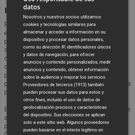
datos
Responsabilidad conjunta
Nosotros y nuestros socios utilizamos
Pero la responsabilidad de formar gobierno
cookies y tecnologías similares para
almacenar y acceder a información en su
en un escenario tan fragmentado
dispositivo y procesar datos personales,
políticamente "no sólo concierne al PSOE",
como su dirección IP, identificadores únicos
sino al "conjunto de las fuerzas políticas", en
y datos de navegación, para ofrecer
opinión de Ábalos, que tan sólo se ha
anuncios y contenido personalizados, medir
dirigido a PP, Ciudadanos y Podemos "como
anuncios y contenido, obtener información
partidos con vocación de gobierno" para
sobre la audiencia y mejorar los servicios.
pedirles que hagan posible que la investidura
Proveedores de terceros (1913)
también
prospere.
pueden procesar sus datos para estos y
otros fines, incluido el uso de datos de
geolocalización precisos y características
En primer lugar, Ábalos ha citado al PP. "Debe
del dispositivo. Sus elecciones se aplican
abstenerse, no es ni puede jugar a ser un
solo a este sitio web. Algunos proveedores
partido antisistema", ha advertido. A
pueden basarse en el interés legítimo en
Ciudadanos, en cambio, le ha reclamado su