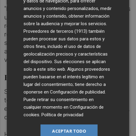
y datos de navegación, para ofrecer
"Hemos tenido una legislatura de superar las
anuncios y contenido personalizados, medir
anuncios y contenido, obtener información
urgencias del momento, de reparación, de
sobre la audiencia y mejorar los servicios.
reconstrucción social y económica y de
Proveedores de terceros (1913)
también
renacimiento", ha dicho y ha incidido en que
pueden procesar sus datos para estos y
se ha "superado la hipoteca reputacional y
otros fines, incluido el uso de datos de
ahora es el momento de consolidar la vía
geolocalización precisos y características
valenciana en todos los ámbitos posibles".
del dispositivo. Sus elecciones se aplican
solo a este sitio web. Algunos proveedores
Proyecto para la Comunitat
pueden basarse en el interés legítimo en
lugar del consentimiento; tiene derecho a
Su programa, ha dicho, es "un proyecto para
oponerse en
Configuración de publicidad
.
toda la
Comunitat Valenciana
, sin
Puede retirar su consentimiento en
cualquier momento en
Configuración de
exclusiones sin fanatismos sin sectarismos,
cookies
.
Política de privacidad
desde una visión abierta".
ACEPTAR TODO
Ha concretado que es "esencial" poder