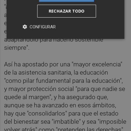
"avanzar a un empleo de mayor calidad,
RECHAZAR TODO
asociado a la tecnología y la nueva
economía" y ha incidido en "mantener el
CONFIGURAR
estado de bienestar, vigorizándolo y
adaptándolo para hacerlo sostenible
siempre".
Así ha apostado por una "mayor excelencia"
de la asistencia sanitaria, la educación
"como pilar fundamental para la educación",
y mayor protección social "para que nadie se
quede al margen", y ha asegurado que,
aunque se ha avanzado en esos ámbitos,
hay que "consolidarlos" para que el estado
del bienestar sea "imbatible" y sea "imposible
volver atrás" como "pretenden las derechas".