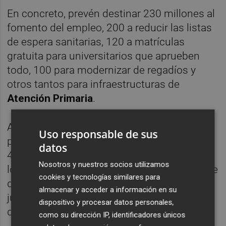
En concreto, prevén destinar 230 millones al
fomento del empleo, 200 a reducir las listas
de espera sanitarias, 120 a matrículas
gratuita para universitarios que aprueben
todo, 100 para modernizar de regadíos y
otros tantos para infraestructuras de
Atención Primaria
.
Además, también contemplan 61 millones
Uso responsable de sus
para la gratuidad de la educación de 2 años,
datos
44 para la atención bucodental entre los 0 y
Nosotros y nuestros socios utilizamos
los 16 años, 25 para residencias y centros de
cookies y tecnologías similares para
día y 20 para la implantación del expediente
almacenar y acceder a información en su
judicial y también para la
dispositivo y procesar datos personales,
desestacionalización del turismo.
como su dirección IP, identificadores únicos