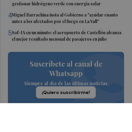
gestionar hidrógeno verde con energía solar
4
Miguel Barrachina insta al Gobierno a "ayudar cuanto
antes a los afectados por el fuego en La Vall"
5
Sof-IA en un minuto: el aeropuerto de Castellón alcanza
el mejor resultado mensual de pasajeros en julio
Suscríbete al canal de
Whatsapp
Siempre al día de las últimas noticias
¡Quiero suscribirme!