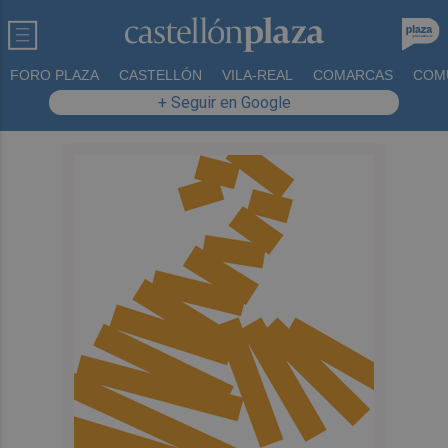
FORO PLAZA
CASTELLÓN
VILA-REAL
COMARCAS
COM
+ Seguir en Google